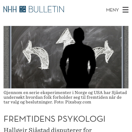
F
MENY
R
H
NO
EN
TIL WWW.NHH.NO
S
E
O
Ø
K
Stipendiater og nye forskerprofiler
V
I
M
N
E
Disputaser
E
T
T
T
D
Ekspertutvalg
S
I
T
M
E
Om Bulletin
D
D
E
E
T
N
E
Y
N
Gjennom en serie eksperimenter i Norge og USA har Sjåstad
undersøkt hvordan folk forholder seg til fremtiden når de
S
tar valg og beslutninger. Foto: Pixabay.com
P
FREMTIDENS PSYKOLOGI
S
Hallgeir Sjåstad disputerer for