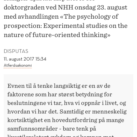
Y
doktorgraden ved NHH onsdag 23. august
K
med avhandlingen «The psychology of
O
prospection: Experimental studies on the
nature of future-oriented thinking»
L
O
DISPUTAS
G
11. august 2017 15:34
Atferdsøkonomi
I
Evnen til å tenke langsiktig er en av de
faktorene som har størst betydning for
beslutningene vi tar, hva vi oppnår i livet, og
hvordan vi har det. Samtidig er menneskelig
kortsiktighet en hovedutfordring på mange
samfunnsområder - bare tenk på