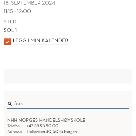
18. SEPTEMBER 2024
11:15 - 12:00
STED
SOL 1
K
LEGG I MIN KALENDER
A
L
E
N
D
E
R
NHH NORGES HANDELSHØYSKOLE
Telefon
+47 55 95 90 00
Adresse
Helleveien 30, 5045 Bergen