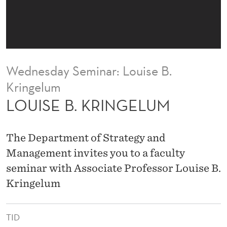
G
E
L
U
Wednesday Seminar: Louise B.
M
Kringelum
LOUISE B. KRINGELUM
The Department of Strategy and
Management invites you to a faculty
seminar with Associate Professor Louise B.
Kringelum
TID