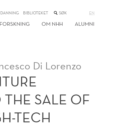
SØK
TDANNING
BIBLIOTEKET
EN
I
NETTSTEDET
FORSKNING
OM NHH
ALUMNI
ncesco Di Lorenzo
NTURE
 THE SALE OF
GH-TECH