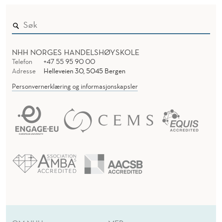
C
E
H
R
I
NHH NORGES HANDELSHØYSKOLE
A
Telefon
+47 55 95 90 00
Adresse
Helleveien 30, 5045 Bergen
V
Personvernerklæring og informasjonskapsler
E
L
L
I
A
N
I