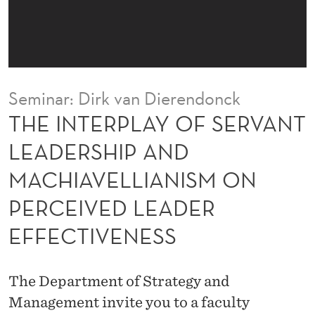
O
F
S
E
Seminar: Dirk van Dierendonck
R
THE INTERPLAY OF SERVANT
V
LEADERSHIP AND
A
MACHIAVELLIANISM ON
N
PERCEIVED LEADER
T
EFFECTIVENESS
L
E
The Department of Strategy and
A
Management invite you to a faculty