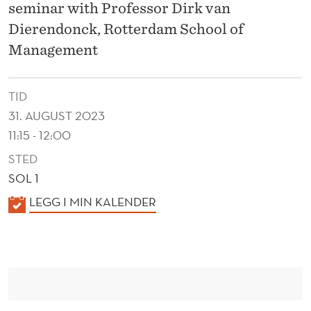
D
seminar with Professor Dirk van
E
Dierendonck, Rotterdam School of
Management
R
S
TID
H
31. AUGUST 2023
I
11:15 - 12:00
P
STED
SOL 1
A
K
LEGG I MIN KALENDER
N
A
D
L
M
E
N
A
D