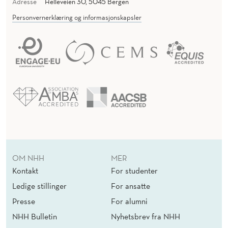
O
Adresse
Helleveien 30, 5045 Bergen
N
Personvernerklæring og informasjonskapsler
M
E
N
T
S
OM NHH
MER
Kontakt
For studenter
Ledige stillinger
For ansatte
Presse
For alumni
NHH Bulletin
Nyhetsbrev fra NHH