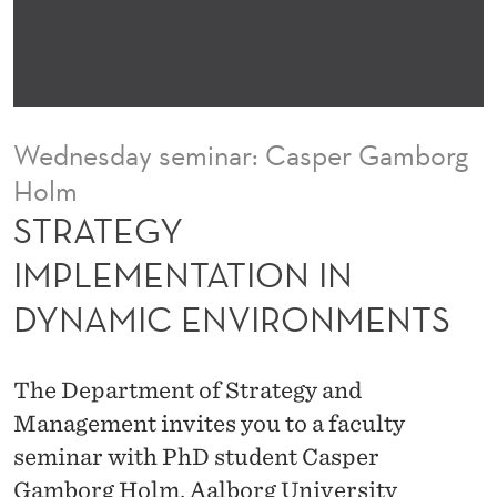
E
M
E
N
Wednesday seminar: Casper Gamborg
T
Holm
A
STRATEGY
T
IMPLEMENTATION IN
I
DYNAMIC ENVIRONMENTS
O
N
The Department of Strategy and
I
Management invites you to a faculty
seminar with PhD student Casper
N
Gamborg Holm, Aalborg University