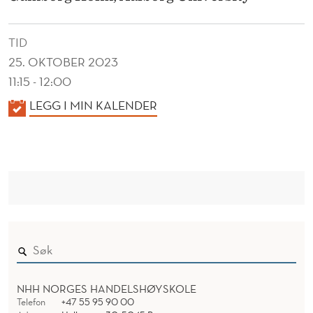
D
Y
TID
N
25. OKTOBER 2023
A
11:15 - 12:00
K
LEGG I MIN KALENDER
M
A
I
L
C
E
N
E
D
N
E
V
R
I
R
NHH NORGES HANDELSHØYSKOLE
Telefon
+47 55 95 90 00