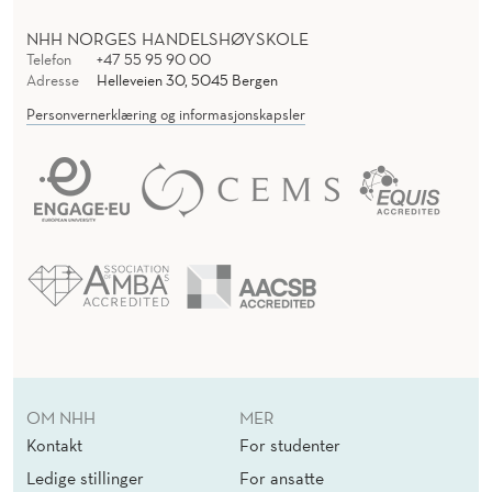
S
I
NHH NORGES HANDELSHØYSKOLE
Telefon
+47 55 95 90 00
T
Adresse
Helleveien 30, 5045 Bergen
Personvernerklæring og informasjonskapsler
I
O
N
O
F
E
X
T
OM NHH
MER
E
Kontakt
For studenter
Ledige stillinger
For ansatte