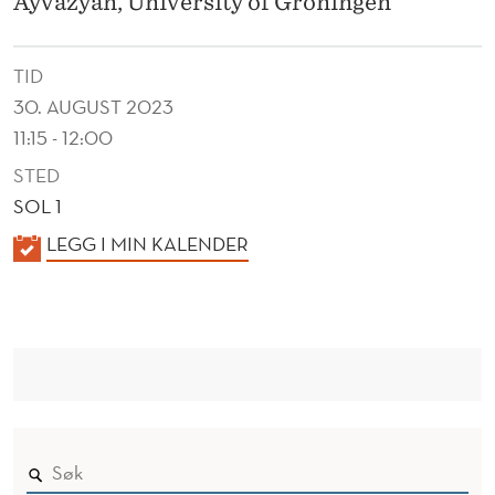
Ayvazyan, University of Groningen
S
A
TID
N
30. AUGUST 2023
D
11:15 - 12:00
T
STED
SOL 1
H
K
LEGG I MIN KALENDER
E
A
A
L
C
E
N
Q
D
U
E
I
R