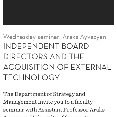
O
A
R
D
Wednesday seminar: Araks Ayvazyan
D
INDEPENDENT BOARD
I
DIRECTORS AND THE
R
ACQUISITION OF EXTERNAL
E
TECHNOLOGY
C
T
The Department of Strategy and
O
Management invite you to a faculty
R
seminar with Assistant Professor Araks