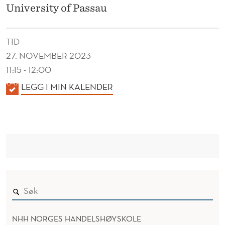
C
University of Passau
O
S
TID
27. NOVEMBER 2023
Y
11:15 - 12:00
S
K
LEGG I MIN KALENDER
T
A
E
L
E
M
N
S
D
E
R
NHH NORGES HANDELSHØYSKOLE