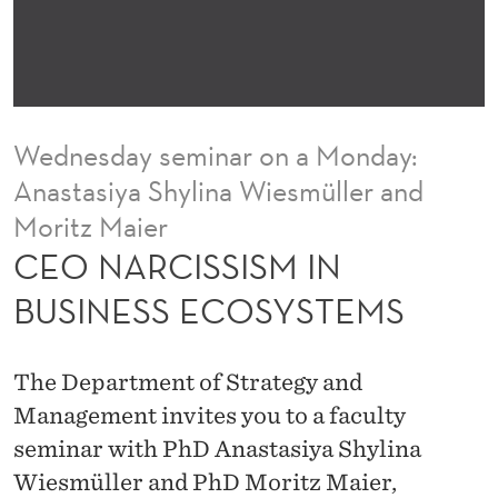
M
I
N
B
Wednesday seminar on a Monday:
U
Anastasiya Shylina Wiesmüller and
S
Moritz Maier
I
CEO NARCISSISM IN
N
BUSINESS ECOSYSTEMS
E
S
The Department of Strategy and
Management invites you to a faculty
S
seminar with PhD Anastasiya Shylina
E
Wiesmüller and PhD Moritz Maier,