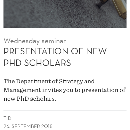
O
F
N
E
Wednesday seminar
W
PRESENTATION OF NEW
P
PHD SCHOLARS
H
D
The Department of Strategy and
S
Management invites you to presentation of
new PhD scholars.
C
H
TID
O
26. SEPTEMBER 2018