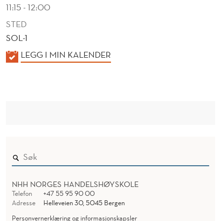
L
11:15 - 12:00
A
STED
SOL-1
R
K
LEGG I MIN KALENDER
S
A
L
E
N
D
E
R
NHH NORGES HANDELSHØYSKOLE
Telefon
+47 55 95 90 00
Adresse
Helleveien 30, 5045 Bergen
Personvernerklæring og informasjonskapsler