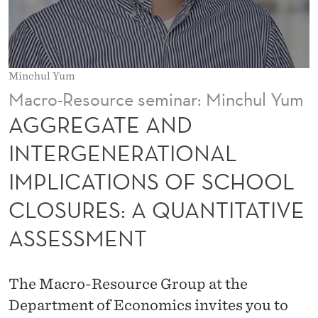
I
N
T
Minchul Yum
E
Macro-Resource seminar: Minchul Yum
R
AGGREGATE AND
G
INTERGENERATIONAL
E
IMPLICATIONS OF SCHOOL
N
CLOSURES: A QUANTITATIVE
E
ASSESSMENT
R
A
The Macro-Resource Group at the
T
Department of Economics invites you to