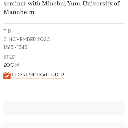
I
seminar with Minchul Yum, University of
O
Mannheim.
N
TID
A
2. NOVEMBER 2020
L
12:15 - 13:15
I
STED
M
ZOOM
K
LEGG I MIN KALENDER
P
A
L
L
I
E
N
C
D
A
E