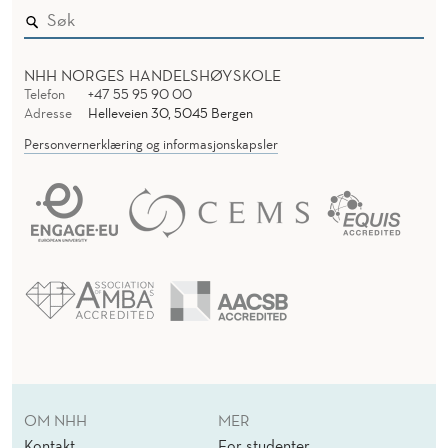
T
R
I
O
NHH NORGES HANDELSHØYSKOLE
Telefon
+47 55 95 90 00
N
Adresse
Helleveien 30, 5045 Bergen
Personvernerklæring og informasjonskapsler
S
O
F
S
C
H
O
O
OM NHH
MER
Kontakt
For studenter