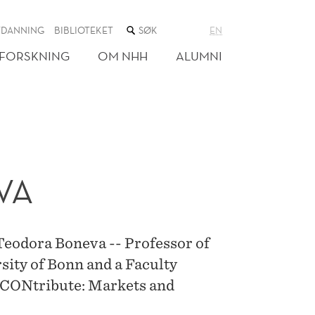
SØK
TDANNING
BIBLIOTEKET
EN
I
NETTSTEDET
FORSKNING
OM NHH
ALUMNI
VA
Teodora Boneva -- Professor of
ity of Bonn and a Faculty
ECONtribute: Markets and