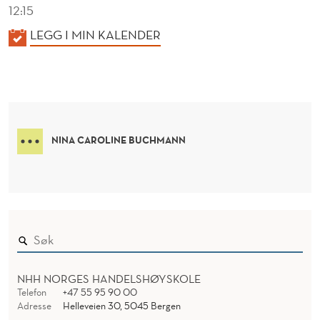
12:15
K
LEGG I MIN KALENDER
A
L
E
N
D
NINA CAROLINE BUCHMANN
E
R
NHH NORGES HANDELSHØYSKOLE
Telefon
+47 55 95 90 00
Adresse
Helleveien 30, 5045 Bergen