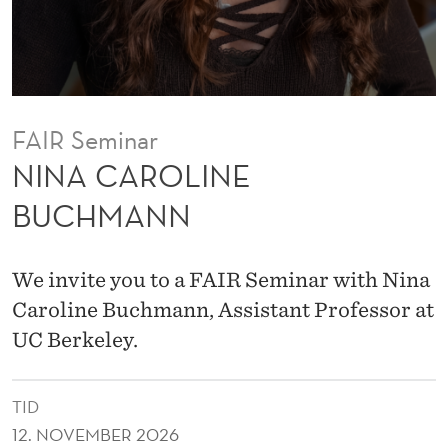
B
U
C
H
FAIR Seminar
M
NINA CAROLINE
A
BUCHMANN
N
N
We invite you to a FAIR Seminar with Nina
Caroline Buchmann, Assistant Professor at
UC Berkeley.
TID
12. NOVEMBER 2026