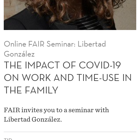
O
V
I
D
Online FAIR Seminar: Libertad
-
González
1
THE IMPACT OF COVID-19
9
ON WORK AND TIME-USE IN
O
THE FAMILY
N
W
FAIR invites you to a seminar with
O
Libertad González.
R