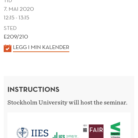
TID
K
7. MAI 2020
A
12:15 - 13:15
N
STED
D
E209/210
T
K
LEGG I MIN KALENDER
A
I
L
M
E
E
N
INSTRUCTIONS
D
-
E
Stockholm University will host the seminar.
U
R
S
E