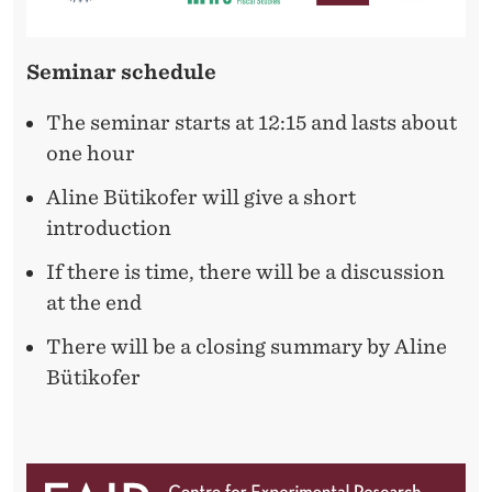
I
N
Seminar schedule
T
H
The seminar starts at 12:15 and lasts about
one hour
E
Aline Bütikofer will give a short
F
introduction
A
If there is time, there will be a discussion
M
at the end
I
There will be a closing summary by Aline
L
Bütikofer
Y