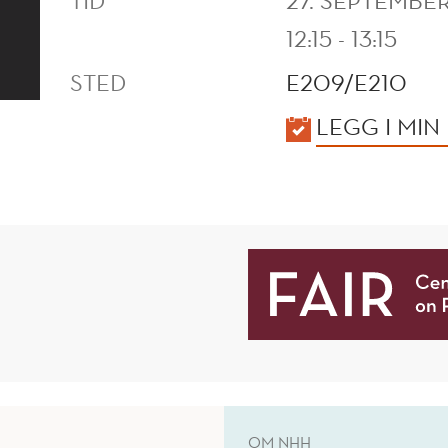
TID
27. SEPTEMBE
12:15 - 13:15
STED
E209/E210
KALENDER
LEGG I MIN
OM NHH