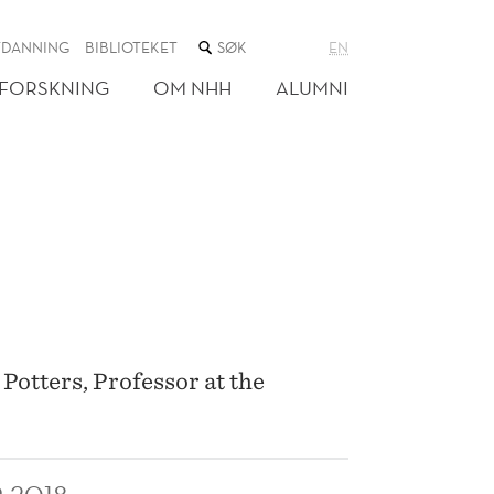
SØK
TDANNING
BIBLIOTEKET
EN
I
NETTSTEDET
FORSKNING
OM NHH
ALUMNI
Potters, Professor at the