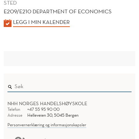
STED
E209/E210 DEPARTMENT OF ECONOMICS
K
LEGG I MIN KALENDER
A
L
E
N
D
E
R
NHH NORGES HANDELSHØYSKOLE
Telefon
+47 55 95 90 00
Adresse
Helleveien 30, 5045 Bergen
Personvernerklæring og informasjonskapsler