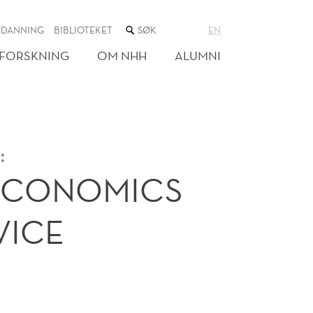
SØK
TDANNING
BIBLIOTEKET
EN
I
NETTSTEDET
FORSKNING
OM NHH
ALUMNI
:
ECONOMICS
VICE