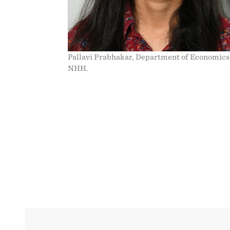
Pallavi Prabhakar, Department of Economics
NHH.