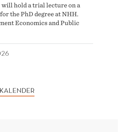
ill hold a trial lecture on a
 for the PhD degree at NHH.
opment Economics and Public
026
 KALENDER