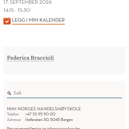
17. SEPTEMBER 2026
14:15 - 15:30
K
LEGG I MIN KALENDER
A
L
E
N
Federica Braccioli
D
E
R
NHH NORGES HANDELSHØYSKOLE
Telefon
+47 55 95 90 00
Adresse
Helleveien 30, 5045 Bergen
Personvernerklæring og informasjonskapsler