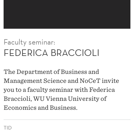
C
I
O
L
Faculty seminar:
I
FEDERICA BRACCIOLI
The Department of Business and
Management Science and NoCeT invite
you to a faculty seminar with Federica
Braccioli, WU Vienna University of
Economics and Business.
TID