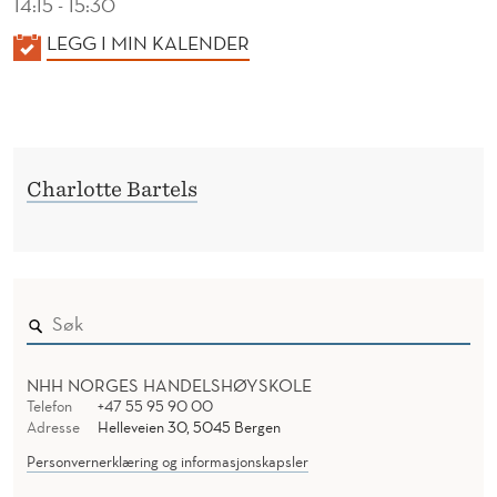
14:15 - 15:30
K
LEGG I MIN KALENDER
A
L
E
N
Charlotte Bartels
D
E
R
NHH NORGES HANDELSHØYSKOLE
Telefon
+47 55 95 90 00
Adresse
Helleveien 30, 5045 Bergen
Personvernerklæring og informasjonskapsler