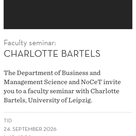
T
E
L
S
Faculty seminar:
CHARLOTTE BARTELS
The Department of Business and
Management Science and NoCeT invite
you to a faculty seminar with Charlotte
Bartels, University of Leipzig.
TID
24. SEPTEMBER 2026