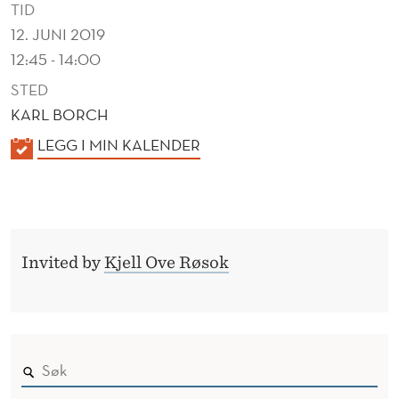
TID
12. JUNI 2019
12:45 - 14:00
STED
KARL BORCH
K
LEGG I MIN KALENDER
A
L
E
N
Invited by
Kjell Ove Røsok
D
E
R