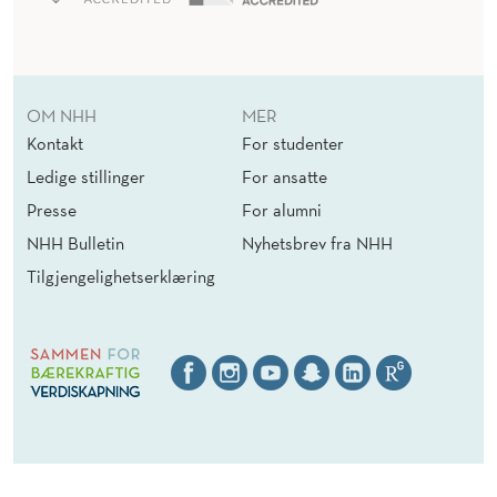
E
R
O
OM NHH
MER
L
Kontakt
For studenter
E
Ledige stillinger
For ansatte
O
Presse
For alumni
F
NHH Bulletin
Nyhetsbrev fra NHH
Tilgjengelighetserklæring
F
I
R
M
C
U