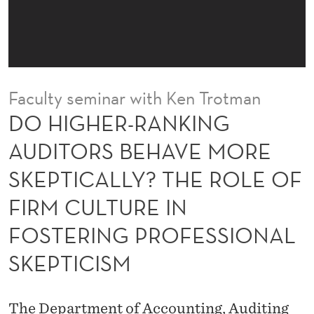
K
I
N
G
Faculty seminar with Ken Trotman
A
DO HIGHER-RANKING
U
AUDITORS BEHAVE MORE
D
SKEPTICALLY? THE ROLE OF
I
FIRM CULTURE IN
T
FOSTERING PROFESSIONAL
O
SKEPTICISM
R
S
The Department of Accounting, Auditing