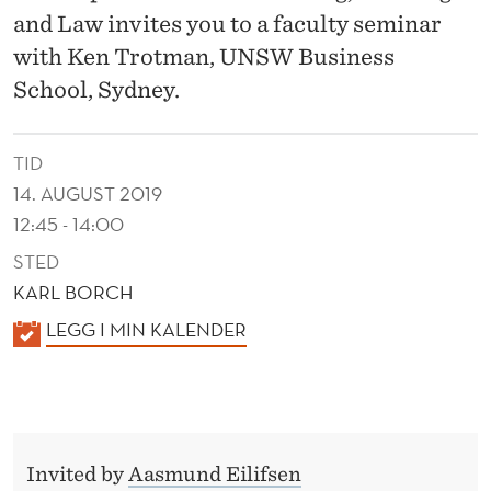
B
and Law invites you to a faculty seminar
E
with Ken Trotman, UNSW Business
H
School, Sydney.
A
TID
V
14. AUGUST 2019
E
12:45 - 14:00
M
STED
O
KARL BORCH
R
K
LEGG I MIN KALENDER
A
E
L
S
E
K
N
Invited by
Aasmund Eilifsen
D