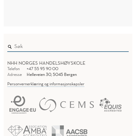
E
E
P
R
T
I
C
A
NHH NORGES HANDELSHØYSKOLE
L
Telefon
+47 55 95 90 00
Adresse
Helleveien 30, 5045 Bergen
L
Personvernerklæring og informasjonskapsler
Y
?
T
H