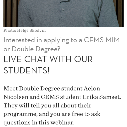
O
U
R
Photo: Helge Skodvin
S
Interested in applying to a CEMS MIM
T
or Double Degree?
U
LIVE CHAT WITH OUR
D
STUDENTS!
E
N
Meet Double Degree student Aelon
T
Nicolsen and CEMS student Erika Samset.
They will tell you all about their
S
programme, and you are free to ask
!
questions in this webinar.