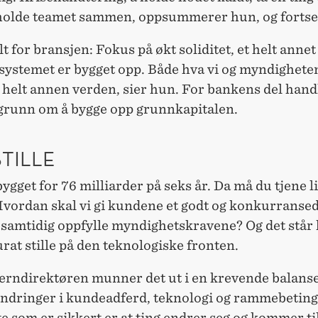
holde teamet sammen, oppsummerer hun, og fortse
t for bransjen: Fokus på økt soliditet, et helt annet
systemet er bygget opp. Både hva vi og myndigheten
 helt annen verden, sier hun. For bankens del handl
grunn om å bygge opp grunnkapitalen.
STILLE
bygget for 76 milliarder på seks år. Da må du tjene li
Hvordan skal vi gi kundene et godt og konkurranse
 samtidig oppfylle myndighetskravene? Og det står 
rat stille på den teknologiske fronten.
erndirektøren munner det ut i en krevende balans
ndringer i kundeadferd, teknologi og rammebeting
e som er sikkert er at ting endrer seg og kommer til