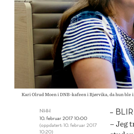
Kari Olrud Moen i DNB-kafeen i Bjørvika, da hun ble i
– BLI
NHH
10. februar 2017 10:00
– Jeg t
(oppdatert: 10. februar 2017
10:20)