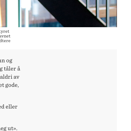
tyret
avnet
ndtere
nn og
 tåler å
aldri av
et gode,
d eller
eg ut».