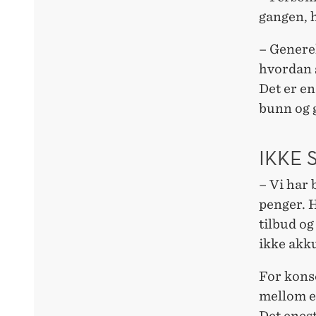
gangen, 
– Generel
hvordan 
Det er en
bunn og 
IKKE 
– Vi har 
penger. 
tilbud og
ikke akku
For kons
mellom e
Det enest