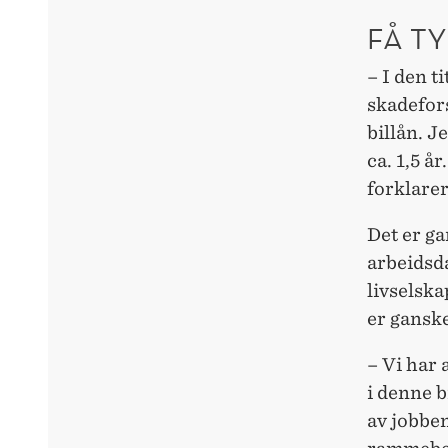
FÅ TY
– I den ti
skadefor
billån. J
ca. 1,5 å
forklare
Det er ga
arbeidsda
livselska
er gansk
– Vi har 
i denne b
av jobbe