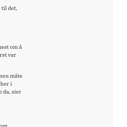
til det,
mest om å
rst var
nnen måte
 her i
 da, sier
 om