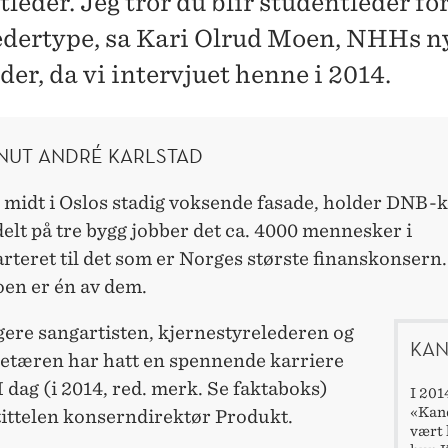
leder. Jeg tror du blir studentleder fo
ledertype, sa Kari Olrud Moen, NHHs n
der, da vi intervjuet henne i 2014.
KNUT ANDRÉ KARLSTAD
, midt i Oslos stadig voksende fasade, holder DNB-
elt på tre bygg jobber det ca. 4000 mennesker i
teret til det som er Norges største finanskonsern.
en er én av dem.
gere sangartisten, kjernestyrelederen og
KAN
retæren har hatt en spennende karriere
 I dag (i 2014, red. merk. Se faktaboks)
I 201
«Kand
tittelen konserndirektør Produkt.
vært 