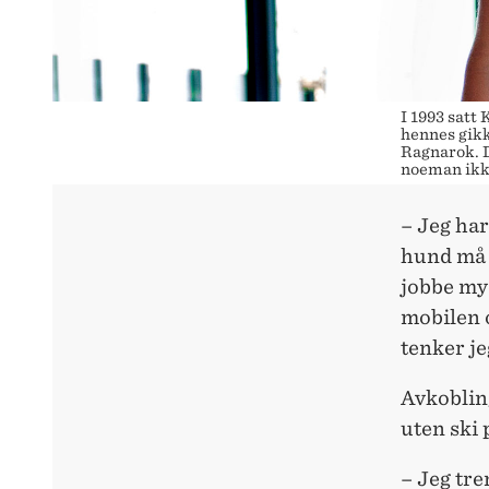
I 1993 satt
hennes gikk
Ragnarok. D
noeman ikke
– Jeg har
hund må m
jobbe mye
mobilen o
tenker je
Avkobling
uten ski 
– Jeg tre