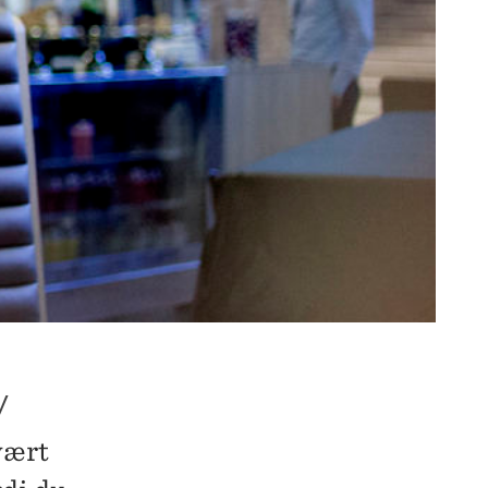
V
vært