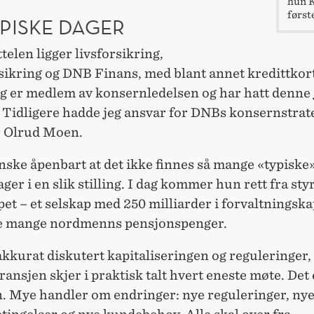
hun K
først
PISKE DAGER
ttelen ligger livsforsikring,
sikring og DNB Finans, med blant annet kredittkor
eg er medlem av konsernledelsen og har hatt denne 
r. Tidligere hadde jeg ansvar for DNBs konsernstrate
r Olrud Moen.
nske åpenbart at det ikke finnes så mange «typiske
ger i en slik stilling. I dag kommer hun rett fra sty
pet – et selskap med 250 milliarder i forvaltningska
e mange nordmenns pensjonspenger.
akkurat diskutert kapitaliseringen og reguleringer
ransjen skjer i praktisk talt hvert eneste møte. Det 
n. Mye handler om endringer: nye reguleringer, ny