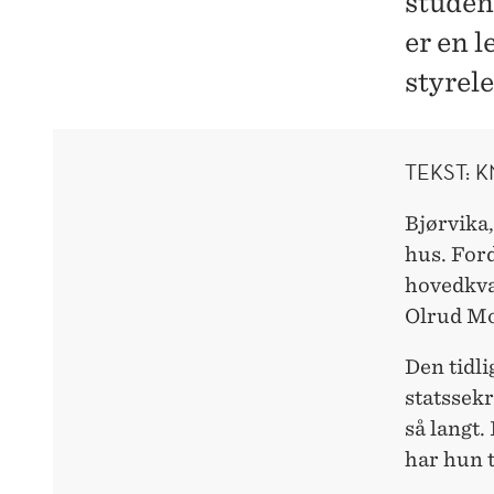
student
er en 
styrele
TEKST: 
Bjørvika
hus. Ford
hovedkvar
Olrud Mo
Den tidli
statssek
så langt.
har hun 