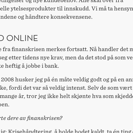
ingelser og nye kundebehov. Alle skal over fra
elle ytelsesprodukter til innskudd. Vi må ta hensyn 
undene og håndtere konsekvensene.
D ONLINE
 fra finanskrisen merkes fortsatt. Nå handler det 
seg etter tidens nye krav, men da det stod på som ve
e heftig å jobbe i bank.
 2008 husker jeg på én måte veldig godt og på en a
ke, fordi det var så veldig intenst. Selv de som vært
mange år, tror jeg ikke helt skjønte hva som skjedde
oen.
te dere av finanskrisen?
ig: Krisehåndtering, å holde hodet kaldt, ta én ting