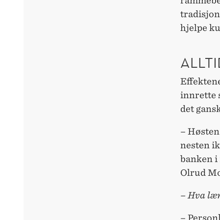
rammebet
tradisjon
hjelpe k
ALLTI
Effektene
innrette 
det gansk
– Høsten
nesten ik
banken i 
Olrud M
– Hva lær
– Personl