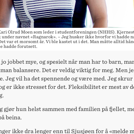
 Kari Olrud Moen som leder i studentforeningen (NHHS). Kjernes
 under navnet «Ragnarok». – Jeg husker ikke hvorfor vi hadde n
et var et morsomt år. Vi ble kastet ut i det. Man måtte alltid hå
 hadde forutsett.
 jo jobbet mye, og spesielt når man har to barn, ma
an balansere. Det er veldig viktig for meg. Men jeg
. Jeg vil ha det spennende og være med. Jeg skrur 
g er ikke stresset for det. Fleksibilitet er mest av d
g.
 gjør hun helst sammen med familien på fjellet, me
på beina.
nger ikke dra lenger enn til Sjusjøen for å «melde m