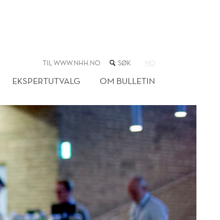
SØK
TIL WWW.NHH.NO
NO
I
NETTSTEDET
EKSPERTUTVALG
OM BULLETIN