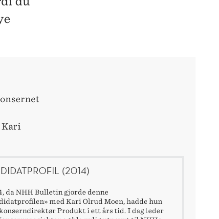
rdi du
ye
konsernet
 Kari
DIDATPROFIL (2014)
4, da NHH Bulletin gjorde denne
idatprofilen» med Kari Olrud Moen, hadde hun
konserndirektør Produkt i ett års tid. I dag leder