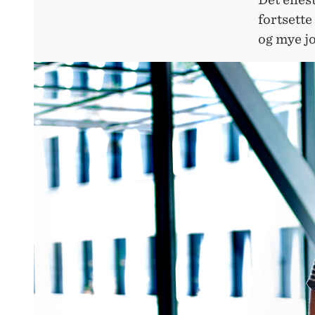
fortsette
og mye jo