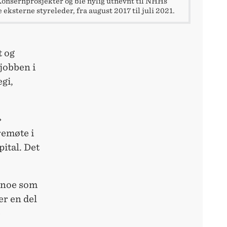
onsernprosjekter og ble nylig utnevnt til NHHs
e eksterne styreleder, fra august 2017 til juli 2021.
t og
jobben i
gi,
»
remøte i
pital. Det
, noe som
er en del
e