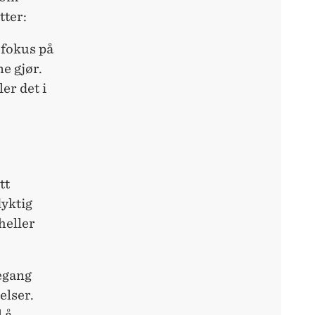
tter:
 fokus på
e gjør.
er det i
tt
dyktig
heller
egang
elser.
 å