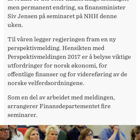
N
men permanent endring, sa finansminister
O
Siv Jensen på seminaret på NHH denne
M
uken.
I
Til våren legger regjeringen fram en ny
perspektivmelding. Hensikten med
Perspektivmeldingen 2017 er å belyse viktige
utfordringer for norsk økonomi, for
offentlige finanser og for videreføring av de
norske velferdsordningene.
Som en del av arbeidet med meldingen,
arrangerer Finansdepartementet fire
seminarer.