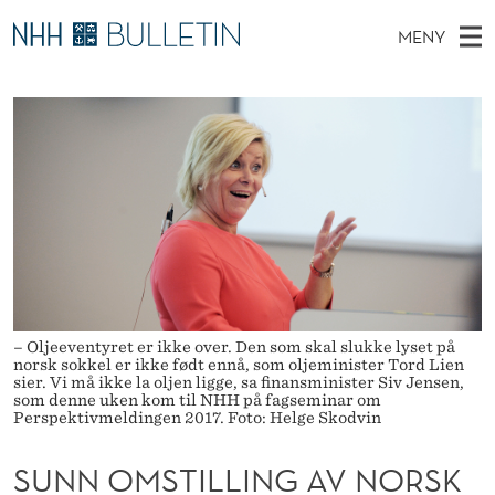
S
MENY
U
H
NO
TIL WWW.NHH.NO
S
N
O
Ø
K
Stipendiater og nye forskerprofiler
V
I
N
N
E
Disputaser
E
O
T
T
D
Ekspertutvalg
S
M
T
M
E
Om Bulletin
D
S
E
E
T
N
T
Y
I
– Oljeeventyret er ikke over. Den som skal slukke lyset på
norsk sokkel er ikke født ennå, som oljeminister Tord Lien
L
sier. Vi må ikke la oljen ligge, sa finansminister Siv Jensen,
som denne uken kom til NHH på fagseminar om
L
Perspektivmeldingen 2017. Foto: Helge Skodvin
I
SUNN OMSTILLING AV NORSK