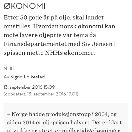
N
ØKONOMI
G
Etter 50 gode år på olje, skal landet
A
omstilles. Hvordan norsk økonomi kan
V
møte lavere oljepris var tema da
Finansdepartementet med Siv Jensen i
N
spissen møtte NHHs økonomer.
O
R
NHH
Av
Sigrid Folkestad
S
13. september 2016 15:09
K
(oppdatert: 13. september 2016 17:01)
Ø
K
– Norge hadde produksjonstopp i 2004, og
O
siden 2014 er oljeprisen halvert. Det er klart
at vi ikke er ute etter midlertidige løsninger,