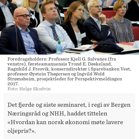
Foredragsholdere: Professor Kjell G. Salvanes (fra
venstre), førsteamanuensis Trond E. Døskeland,
Ragnhild J. Fresvik, konserndirektør i Sparebanken Vest,
professor Øystein Thøgersen og Ingvild Wold
Strømsheim, prosjektleder for Perspektivmeldingen
2017.
Foto: Helge Skodvin
Det fjerde og siste seminaret, i regi av Bergen
Næringsråd og NHH, haddet tittelen
«Hvordan kan norsk økonomi møte lavere
oljepris?».