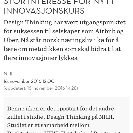
STOR INTERESSE FOR NYTT
E
INNOVASJONSKURS
F
Design Thinking har vært utgangspunktet
O
for suksessen til selskaper som Airbnb og
R
Uber. Nå står norsk næringsliv i kø for å
N
lære om metodikken som skal bidra til at
Y
flere innovasjoner lykkes.
T
NHH
T
16. november 2016 12:00
(oppdatert: 16. november 2016 14:28)
I
N
Denne uken er det oppstart for det andre
N
kullet i studiet Design Thinking på NHH.
O
Studiet er et samarbeid mellom