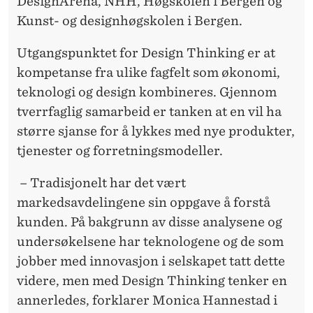
V
DesignArena, NHH, Høgskolen i Bergen og
Kunst- og designhøgskolen i Bergen.
A
S
Utgangspunktet for Design Thinking er at
kompetanse fra ulike fagfelt som økonomi,
J
teknologi og design kombineres. Gjennom
O
tverrfaglig samarbeid er tanken at en vil ha
N
større sjanse for å lykkes med nye produkter,
tjenester og forretningsmodeller.
S
K
– Tradisjonelt har det vært
markedsavdelingene sin oppgave å forstå
U
kunden. På bakgrunn av disse analysene og
R
undersøkelsene har teknologene og de som
S
jobber med innovasjon i selskapet tatt dette
videre, men med Design Thinking tenker en
annerledes, forklarer Monica Hannestad i