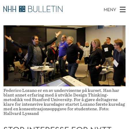
S
MENY
T
H
NO
TIL WWW.NHH.NO
S
O
O
Ø
K
Stipendiater og nye forskerprofiler
V
I
R
N
E
Disputaser
E
I
T
T
D
Ekspertutvalg
S
N
T
M
E
Om Bulletin
D
T
E
E
T
N
E
Y
R
Federico Lozano er en av underviserne på kurset. Han har
blant annet erfaring med å utvikle Design Thinking-
E
metodikk ved Stanford University. For å gjøre deltagerne
klare for intensvive kursdager startet Lozano første kursdag
S
med en konsentrasjonsoppgave for studentene. Foto:
Hallvard Lyssand
S