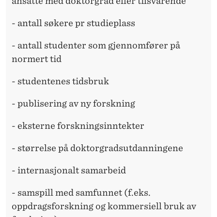
S
ansatte med doktorgrad eller tilsvarende
J
- antall søkere pr studieplass
O
- antall studenter som gjennomfører på
N
normert tid
- studentenes tidsbruk
- publisering av ny forskning
- eksterne forskningsinntekter
- størrelse på doktorgradsutdanningene
- internasjonalt samarbeid
- samspill med samfunnet (f.eks.
oppdragsforskning og kommersiell bruk av