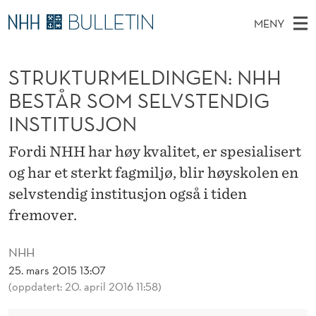
S
MENY
T
H
NO
EN
TIL WWW.NHH.NO
S
R
O
Ø
STRUKTURMELDINGEN: NHH
K
Stipendiater og nye forskerprofiler
V
I
U
N
BESTÅR SOM SELVSTENDIG
E
Disputaser
E
K
T
INSTITUSJON
T
D
Ekspertutvalg
S
T
T
M
Fordi NHH har høy kvalitet, er spesialisert
E
Om Bulletin
D
U
E
og har et sterkt fagmiljø, blir høyskolen en
E
T
N
R
selvstendig institusjon også i tiden
Y
fremover.
M
E
NHH
L
25. mars 2015 13:07
(oppdatert: 20. april 2016 11:58)
D