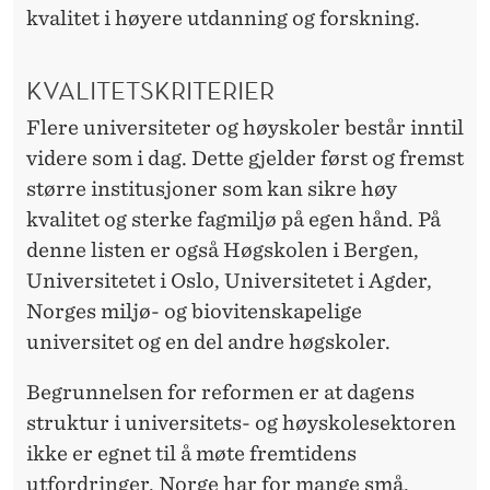
T
kvalitet i høyere utdanning og forskning.
Å
R
KVALITETSKRITERIER
S
Flere universiteter og høyskoler består inntil
videre som i dag. Dette gjelder først og fremst
O
større institusjoner som kan sikre høy
M
kvalitet og sterke fagmiljø på egen hånd. På
S
denne listen er også Høgskolen i Bergen,
Universitetet i Oslo, Universitetet i Agder,
E
Norges miljø- og biovitenskapelige
L
universitet og en del andre høgskoler.
V
Begrunnelsen for reformen er at dagens
S
struktur i universitets- og høyskolesektoren
T
ikke er egnet til å møte fremtidens
utfordringer. Norge har for mange små,