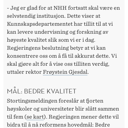
I
- Jeg er glad for at NHH fortsatt skal være en
N
selvstendig institusjon. Dette viser at
G
Kunnskapsdepartementet har tillit til at vi
kan levere undervisning og forskning av
E
høyeste kvalitet slik som vi er i dag.
N
Regjeringens beslutning betyr at vi kan
:
konsentrere oss om å få til akkurat dette. Vi
skal gjøre alt for å vise oss tilliten verdig,
N
uttaler rektor
Frøystein Gjesdal
.
H
H
MÅL: BEDRE KVALITET
B
Stortingsmeldingen foreslår at fjorten
E
høyskoler og universiteter blir slått sammen
til fem (
se kart
). Regjeringen mener dette vil
S
bidra til å nå reformens hovedmål: Bedre