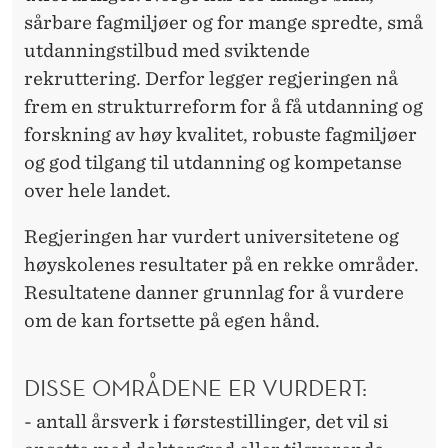
E
sårbare fagmiljøer og for mange spredte, små
N
utdanningstilbud med sviktende
D
rekruttering. Derfor legger regjeringen nå
frem en strukturreform for å få utdanning og
I
forskning av høy kvalitet, robuste fagmiljøer
G
og god tilgang til utdanning og kompetanse
I
over hele landet.
N
Regjeringen har vurdert universitetene og
S
høyskolenes resultater på en rekke områder.
Resultatene danner grunnlag for å vurdere
T
om de kan fortsette på egen hånd.
I
T
DISSE OMRÅDENE ER VURDERT:
U
- antall årsverk i førstestillinger, det vil si