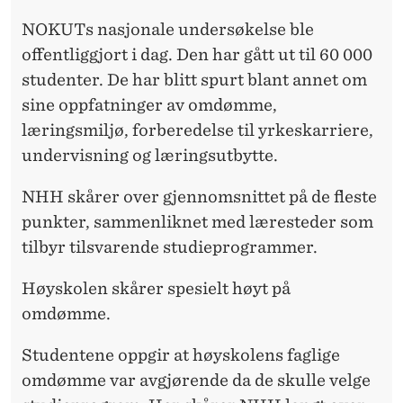
R
NOKUTs nasjonale undersøkelse ble
U
offentliggjort i dag. Den har gått ut til 60 000
N
studenter. De har blitt spurt blant annet om
N
sine oppfatninger av omdømme,
læringsmiljø, forberedelse til yrkeskarriere,
A
undervisning og læringsutbytte.
V
NHH skårer over gjennomsnittet på de fleste
F
punkter, sammenliknet med læresteder som
A
tilbyr tilsvarende studieprogrammer.
G
Høyskolen skårer spesielt høyt på
L
omdømme.
I
Studentene oppgir at høyskolens faglige
G
omdømme var avgjørende da de skulle velge