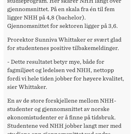
O
studieprogram. Her skårer NHH langt over
gjennomsnittet. På en skala fra én til fem
M
ligger NHH på 4,8 (bachelor).
D
Gjennomsnittet for sektoren ligger på 3,6.
Ø
Prorektor Sunniva Whittaker er svært glad
M
for studentenes positive tilbakemeldinger.
M
- Dette resultatet betyr mye, både for
E
fagmiljøet og ledelsen ved NHH, nettopp
fordi vi hele tiden jobber for høyere kvalitet,
sier Whittaker.
En av de store forskjellene mellom NHH-
studenter og gjennomsnittet av norske
økonomistudenter er å finne på tidsbruk.
Studentene ved NHH jobber langt mer med