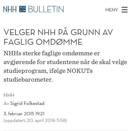
V
MENY
E
H
NO
TIL WWW.NHH.NO
S
L
O
Ø
VELGER NHH PÅ GRUNN AV
K
Stipendiater og nye forskerprofiler
V
I
G
N
FAGLIG OMDØMME
E
Disputaser
E
E
T
T
D
NHHs sterke faglige omdømme er
Ekspertutvalg
S
R
T
M
avgjørende for studentene når de skal velge
E
Om Bulletin
D
N
E
studieprogram, ifølge NOKUTs
E
T
N
H
studiebarometer.
Y
H
NHH
P
Av
Sigrid Folkestad
Å
3. februar 2015 19:21
(oppdatert: 20. april 2016 11:58)
G