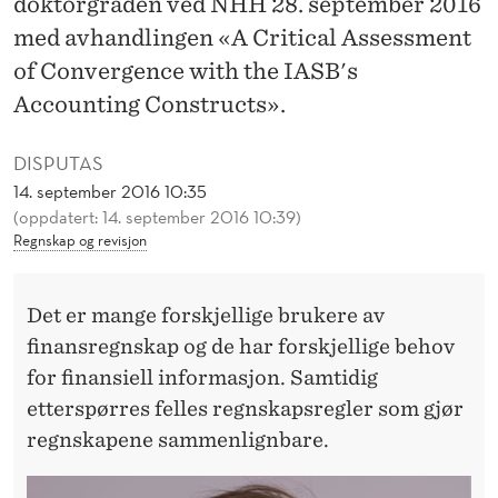
doktorgraden ved NHH 28. september 2016
L
med avhandlingen «A Critical Assessment
E
of Convergence with the IASB's
S
Accounting Constructs».
R
DISPUTAS
E
14. september 2016 10:35
G
(oppdatert: 14. september 2016 10:39)
Regnskap og revisjon
N
S
Det er mange forskjellige brukere av
K
finansregnskap og de har forskjellige behov
A
for finansiell informasjon. Samtidig
etterspørres felles regnskapsregler som gjør
P
regnskapene sammenlignbare.
S