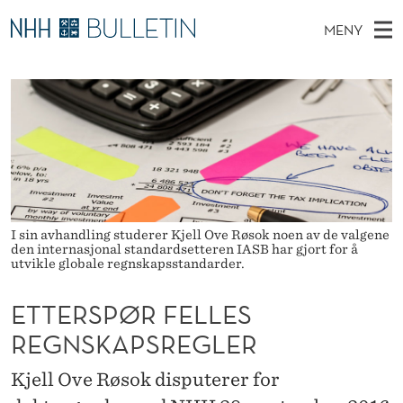
E
MENY
T
H
NO
EN
TIL WWW.NHH.NO
S
T
O
Ø
K
Stipendiater og nye forskerprofiler
V
I
E
N
E
Disputaser
E
R
T
T
D
Ekspertutvalg
S
S
T
M
E
Om Bulletin
D
P
E
E
T
I sin avhandling studerer Kjell Ove Røsok noen av de valgene
N
Ø
den internasjonal standardsetteren IASB har gjort for å
Y
utvikle globale regnskapsstandarder.
R
ETTERSPØR FELLES
F
REGNSKAPSREGLER
E
L
Kjell Ove Røsok disputerer for