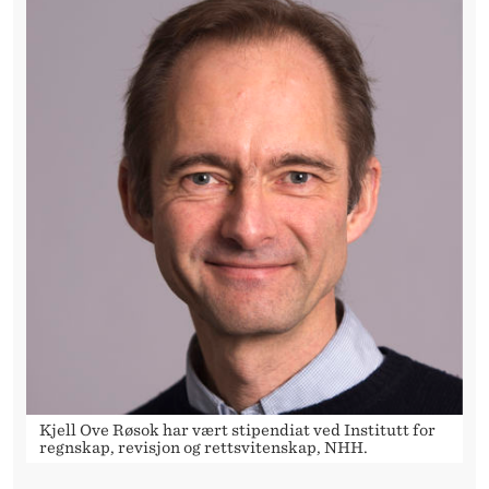
R
E
G
L
E
R
Kjell Ove Røsok har vært stipendiat ved Institutt for
regnskap, revisjon og rettsvitenskap, NHH.