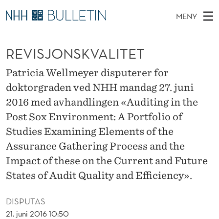
R
MENY
E
H
NO
TIL WWW.NHH.NO
S
V
O
Ø
REVISJONSKVALITET
K
Stipendiater og nye forskerprofiler
V
I
I
N
E
Disputaser
E
Patricia Wellmeyer disputerer for
S
T
T
D
doktorgraden ved NHH mandag 27. juni
Ekspertutvalg
S
J
T
M
2016 med avhandlingen «Auditing in the
E
Om Bulletin
D
O
E
Post Sox Environment: A Portfolio of
E
T
N
Studies Examining Elements of the
N
Y
Assurance Gathering Process and the
S
Impact of these on the Current and Future
K
States of Audit Quality and Efficiency».
V
DISPUTAS
A
21. juni 2016 10:50