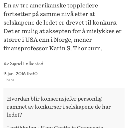
O
En av tre amerikanske toppledere
N
fortsetter på samme nivå etter at
selskapene de ledet er drevet til konkurs.
K
Det er mulig at aksepten for å mislykkes er
U
større i USA enn i Norge, mener
R
finansprofessor Karin S. Thorburn.
S
Av
Sigrid Folkestad
E
9. juni 2016 15:30
R
Finans
Hvordan blir konsernsjefer personlig
rammet av konkurser i selskapene de har
ledet?
I artikkelen «How Costly is Corporate