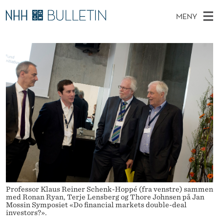
V
MENY
I
H
NO
EN
TIL WWW.NHH.NO
S
L
O
Ø
K
Stipendiater og nye forskerprofiler
V
I
L
N
E
Disputaser
E
J
T
T
D
Ekspertutvalg
S
A
T
M
E
Om Bulletin
D
K
E
E
T
N
T
Y
P
Å
N
Professor Klaus Reiner Schenk-Hoppé (fra venstre) sammen
med Ronan Ryan, Terje Lensberg og Thore Johnsen på Jan
A
Mossin Symposiet «Do financial markets double-deal
investors?».