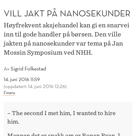
N
VILL JAKT PÅ NANOSEKUNDER
O
S
Høyfrekvent aksjehandel kan gi en snarvei
inn til gode handler på børsen. Den ville
E
jakten på nanosekunder var tema på Jan
K
Mossin Symposium ved NHH.
U
Av
Sigrid Folkestad
N
14. juni 2016 11:59
D
(oppdatert: 14. juni 2016 12:26)
E
Finans
R
– The second I met him, I wanted to hire
him.
Mannen det er snakk om er Ronan Ryan. I