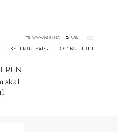
SØK
TIL WWW.NHH.NO
NO
I
NETTSTEDET
EKSPERTUTVALG
OM BULLETIN
TEREN
m skal
il