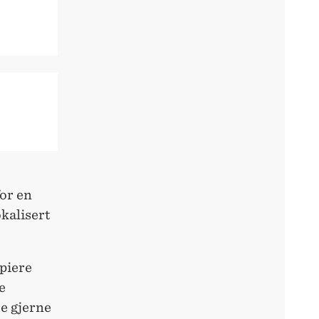
for en
okalisert
opiere
e
e gjerne