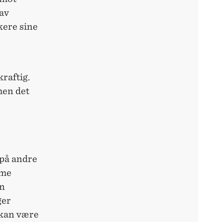
 av
kere sine
kraftig.
men det
 på andre
mme
en
ger
 kan være