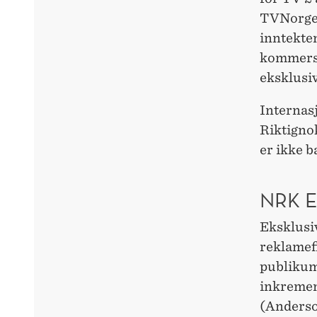
TVNorge o
inntekte
kommersi
eksklusiv
Internasj
Riktignok
er ikke b
NRK 
Eksklusi
reklamef
publikum
inkremen
(Anderson