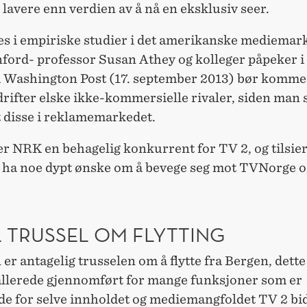
 lavere enn verdien av å nå en eksklusiv seer.
es i empiriske
studier
i det amerikanske mediemark
ford-
professor
Susan Athey og kolleger påpeker i 
 i Washington Post (17. september 2013) bør komme
ifter elske ikke-kommersielle rivaler, siden man s
t disse i reklamemarkedet.
 er NRK en behagelig konkurrent for TV 2, og tilsier
l ha noe dypt ønske om å bevege seg mot TVNorge o
L TRUSSEL OM FLYTTING
 er antagelig trusselen om å flytte fra Bergen, dette
allerede gjennomført for mange funksjoner som er
e for selve innholdet og mediemangfoldet TV 2 bid