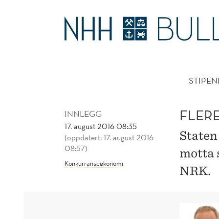
FLERE
BØR
HOVE
TENKE
STIPEN
SOM
KULTURMINISTEREN
FLER
INNLEGG
17. august 2016 08:35
Staten
(oppdatert: 17. august 2016
08:57)
motta s
Konkurranseøkonomi
NRK.