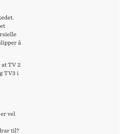
edet.
et
rsielle
lipper å
 at TV 2
g TV3 i
 er vel
rar til?