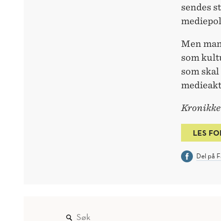
sendes st
mediepol
Men man 
som kult
som skal 
medieakt
Kronikken
LES FO
Del på 