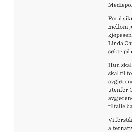
Mediepoli
For å si
mellom jo
kjøpesent
Linda Cat
søkte på 
Hun skal
skal til 
avgjøren
utenfor O
avgjørend
tilfalle b
Vi forstå
alternati