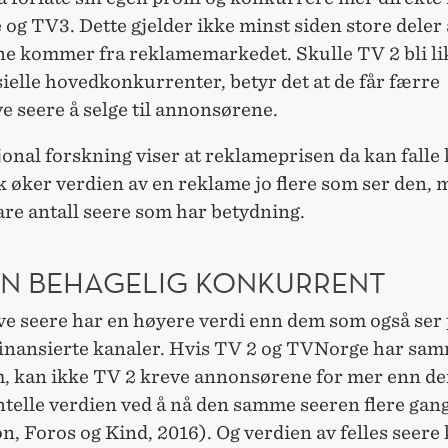
g TV3. Dette gjelder ikke minst siden store deler
ne kommer fra reklamemarkedet. Skulle TV 2 bli li
elle hovedkonkurrenter, betyr det at de får færre
e seere å selge til annonsørene.
onal forskning viser at reklameprisen da kan falle 
 øker verdien av en reklame jo flere som ser den, 
are antall seere som har betydning.
EN BEHAGELIG KONKURRENT
ve seere har en høyere verdi enn dem som også ser
inansierte kanaler. Hvis TV 2 og TVNorge har sa
, kan ikke TV 2 kreve annonsørene for mer enn d
telle verdien ved å nå den samme seeren flere gan
, Foros og Kind, 2016). Og verdien av felles seere