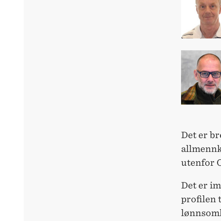
Det er br
allmennkr
utenfor O
Det er im
profilen
lønnsomh