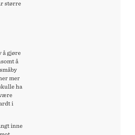
r større
 å gjøre
nnsomt å
 småby
ener mer
skulle ha
 være
rdt i
angt inne
 mot