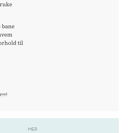
bruke
e bane
 hvem
orhold til
post
MER