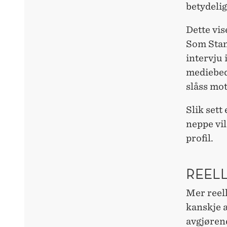
betydelig
Dette vis
Som Stan
intervju
mediebedr
slåss mo
Slik sett
neppe vi
profil.
REEL
Mer reell
kanskje 
avgjørend