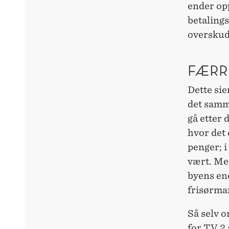
ender op
betalings
overskudd
FÆRR
Dette sie
det samme
gå etter
hvor det 
penger; i
vært. Men
byens en
frisørma
Så selv 
for TV 2 