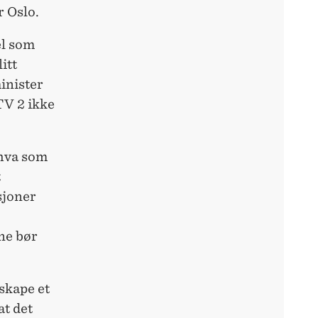
r Oslo.
el som
itt
minister
TV 2 ikke
 hva som
t
sjoner
ene bør
 skape et
at det