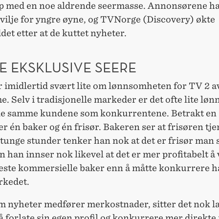
p med en noe aldrende seermasse. Annonsørene ha
vilje for yngre øyne, og TVNorge (Discovery) økte
et etter at de kuttet nyheter.
E EKSKLUSIVE SEERE
r imidlertid svært lite om lønnsomheten for TV 2 av
. Selv i tradisjonelle markeder er det ofte lite lø
 de samme kundene som konkurrentene. Betrakt en
er én baker og én frisør. Bakeren ser at frisøren tj
 tunge stunder tenker han nok at det er frisør man 
 han innser nok likevel at det er mer profitabelt å
este kommersielle baker enn å måtte konkurrere ha
rkedet.
om nyheter medfører merkostnader, sitter det nok l
å forlate sin egen profil og konkurrere mer direkte