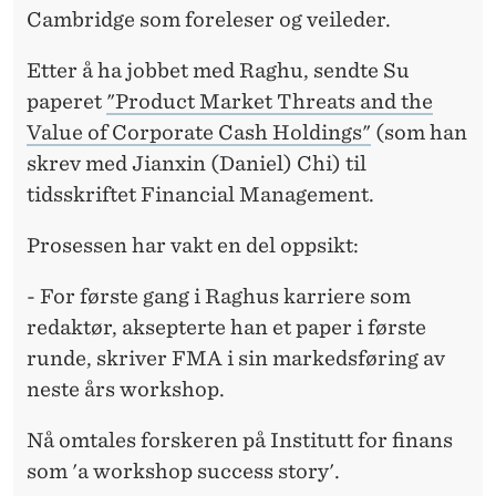
P
Cambridge som foreleser og veileder.
A
Etter å ha jobbet med Raghu, sendte Su
P
paperet
"Product Market Threats and the
E
Value of Corporate Cash Holdings"
(som han
skrev med Jianxin (Daniel) Chi) til
R
tidsskriftet Financial Management.
Prosessen har vakt en del oppsikt:
- For første gang i Raghus karriere som
redaktør, aksepterte han et paper i første
runde, skriver FMA i sin markedsføring av
neste års workshop.
Nå omtales forskeren på Institutt for finans
som 'a workshop success story'.