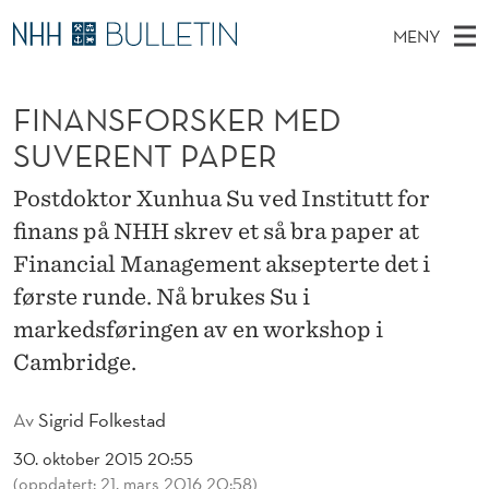
F
MENY
I
H
NO
TIL WWW.NHH.NO
S
N
O
Ø
FINANSFORSKER MED
K
Stipendiater og nye forskerprofiler
V
I
A
N
SUVERENT PAPER
E
Disputaser
E
N
T
T
D
Postdoktor Xunhua Su ved Institutt for
Ekspertutvalg
S
S
T
M
finans på NHH skrev et så bra paper at
E
Om Bulletin
D
F
E
Financial Management aksepterte det i
E
T
N
O
første runde. Nå brukes Su i
Y
markedsføringen av en workshop i
R
Cambridge.
S
K
Av
Sigrid Folkestad
E
30. oktober 2015 20:55
(oppdatert: 21. mars 2016 20:58)