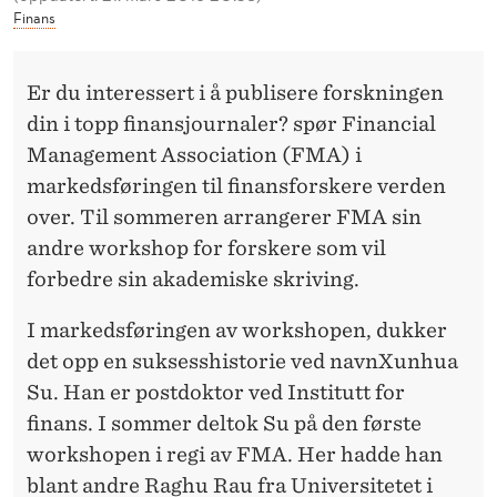
R
Finans
M
E
Er du interessert i å publisere forskningen
din i topp finansjournaler? spør Financial
D
Management Association (FMA) i
S
markedsføringen til finansforskere verden
U
over. Til sommeren arrangerer FMA sin
andre workshop for forskere som vil
V
forbedre sin akademiske skriving.
E
I markedsføringen av workshopen, dukker
R
det opp en suksesshistorie ved navnXunhua
E
Su. Han er postdoktor ved Institutt for
N
finans. I sommer deltok Su på den første
workshopen i regi av FMA. Her hadde han
T
blant andre Raghu Rau fra Universitetet i