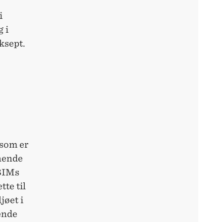
i
 i
ksept.
som er
gnende
NBIMs
te til
jøet i
ende