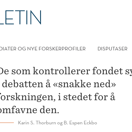
DMENY
DIATER OG NYE FORSKERPROFILER
DISPUTASER
De som kontrollerer fondet s
i debatten å «snakke ned»
forskningen, i stedet for å
omfavne den.
Karin S. Thorburn og B. Espen Eckbo