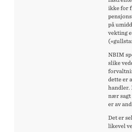
ikke for 
pensjonsf
på umidd
vekting e
(«gullst
NBIM spe
slike ved
forvaltn
dette er
handler.
nær sagt 
er av an
Det er se
likevel v