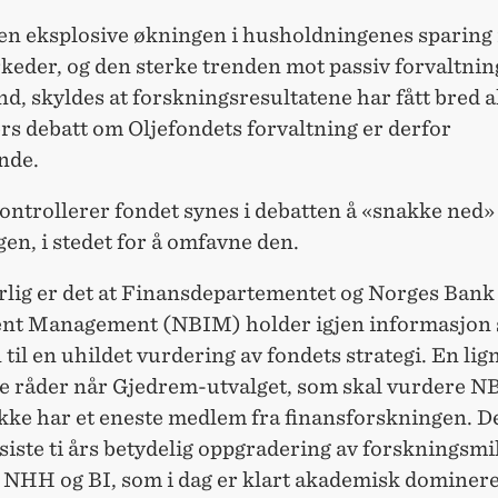
en eksplosive økningen i husholdningenes sparing 
eder, og den sterke trenden mot passiv forvaltning
d, skyldes at forskningsresultatene har fått bred a
ers debatt om Oljefondets forvaltning er derfor
ende.
ontrollerer fondet synes i debatten å «snakke ned»
en, i stedet for å omfavne den.
rlig er det at Finansdepartementet og Norges Bank
nt Management (NBIM) holder igjen informasjon 
til en uhildet vurdering av fondets strategi. En li
e råder når Gjedrem-utvalget, som skal vurdere 
ikke har et eneste medlem fra finansforskningen. Det
 siste ti års betydelig oppgradering av forskningsmil
NHH
og BI, som i dag er klart akademisk dominer