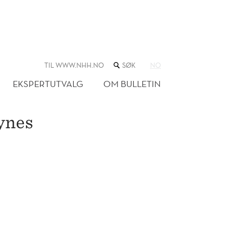
SØK
TIL WWW.NHH.NO
NO
I
NETTSTEDET
EKSPERTUTVALG
OM BULLETIN
ynes