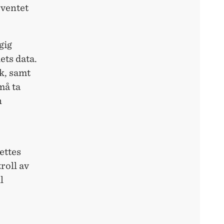
rventet
gig
ets data.
k, samt
må ta
n
ettes
roll av
l