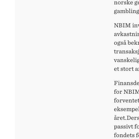
norske ge
gambling
NBIM inve
avkastnin
også bekr
transaks
vanskelig
et stort 
Finansdep
for NBIM
forventet
eksempel
året.Ders
passivt f
fondets f