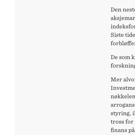
Den nest
aksjemark
indeksfon
Siste tid
forbløff
De som k
forskning
Mer alvo
Investme
nøkkelen 
arrogans
styring, 
tross for
finans på