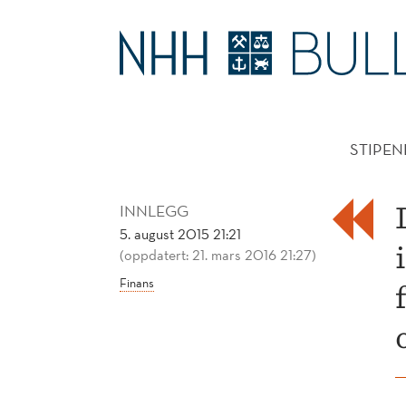
GODE
RÅD
HOVE
ER
STIPEN
BILLIGE
INNLEGG
5. august 2015 21:21
(oppdatert: 21. mars 2016 21:27)
Finans