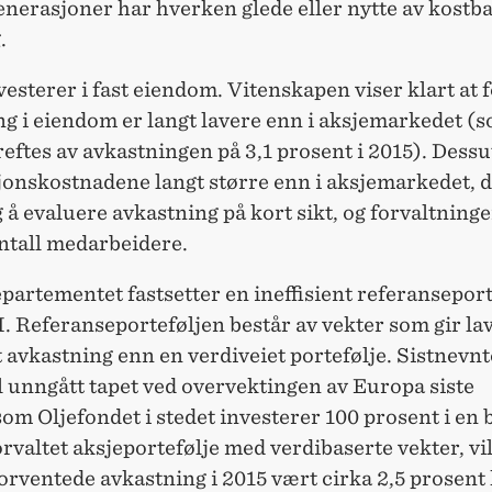
nerasjoner har hverken glede eller nytte av kostb
.
sterer i fast eiendom. Vitenskapen viser klart at 
g i eiendom er langt lavere enn i aksjemarkedet (s
eftes av avkastningen på 3,1 prosent i 2015). Dessu
jonskostnadene langt større enn i aksjemarkedet, d
 å evaluere avkastning på kort sikt, og forvaltning
antall medarbeidere.
artementet fastsetter en ineffisient referanseport
. Referanseporteføljen består av vekter som gir la
 avkastning enn en verdiveiet portefølje. Sistnevnte
 unngått tapet ved overvektingen av Europa siste
om Oljefondet i stedet investerer 100 prosent i en 
orvaltet aksjeportefølje med verdibaserte vekter, vil
orventede avkastning i 2015 vært cirka 2,5 prosent