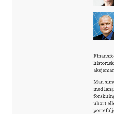
Finansfo
historisk
aksjemar
Man simu
med langt
forskning
uhørt ell
portefølj