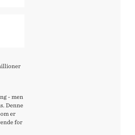
illioner
ing - men
is. Denne
som er
vende for