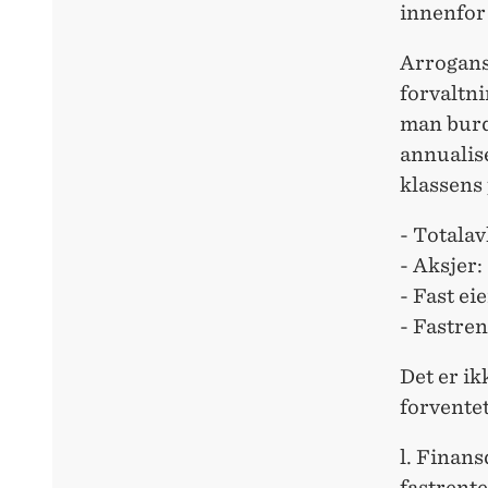
innenfor
Arrogans
forvaltni
man burd
annualise
klassens 
- Totalav
- Aksjer
- Fast e
- Fastre
Det er ik
forvente
l. Finan
fastrente