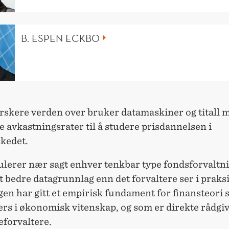
B. ESPEN ECKBO
rskere verden over bruker datamaskiner og titall m
e avkastningsrater til å studere prisdannelsen i
kedet.
lerer nær sagt enhver tenkbar type fondsforvaltn
 bedre datagrunnlag enn det forvaltere ser i praks
en har gitt et empirisk fundament for finansteori 
ers i økonomisk vitenskap, og som er direkte rådgi
eforvaltere.