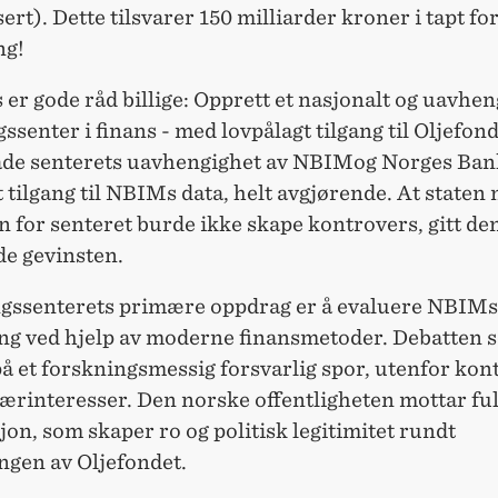
ert). Dette tilsvarer 150 milliarder kroner i tapt fo
ng!
 er gode råd billige: Opprett et nasjonalt og uavhen
ssenter i finans - med lovpålagt tilgang til Oljefond
åde senterets uavhengighet av NBIMog Norges Ban
 tilgang til NBIMs data, helt avgjørende. At staten 
 for senteret burde ikke skape kontrovers, gitt de
de gevinsten.
gssenterets primære oppdrag er å evaluere NBIMs
ing ved hjelp av moderne finansmetoder. Debatten s
 et forskningsmessig forsvarlig spor, utenfor kont
ærinteresser. Den norske offentligheten mottar ful
on, som skaper ro og politisk legitimitet rundt
ingen av Oljefondet.