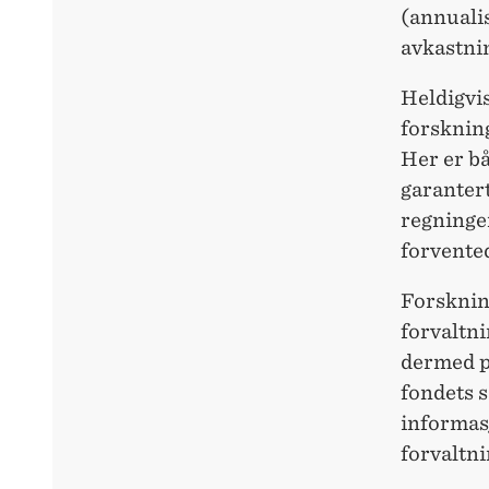
(annualis
avkastni
Heldigvis
forskning
Her er b
garantert
regningen
forvente
Forsknin
forvaltn
dermed på
fondets s
informasj
forvaltn