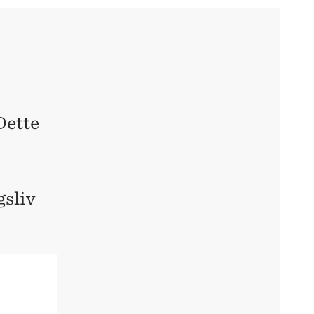
Dette
gsliv