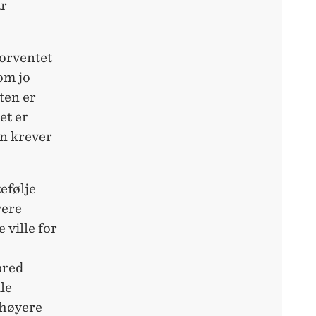
ar
forventet
om jo
ten er
et er
en krever
efølje
vere
 ville for
bred
le
 høyere