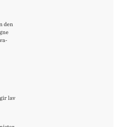
nn den
egne
iva-
gir lav
nister,