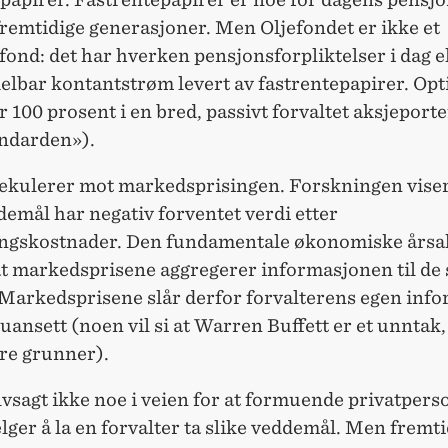
fremtidige generasjoner. Men Oljefondet er ikke et
ond: det har hverken pensjonsforpliktelser i dag e
elbar kontantstrøm levert av fastrentepapirer. Opt
r 100 prosent i en bred, passivt forvaltet aksjeporte
andarden»).
kulerer mot markedsprisingen. Forskningen viser 
demål har negativ forventet verdi etter
ingskostnader. Den fundamentale økonomiske årsak
 at markedsprisene aggregerer informasjonen til de
 Markedsprisene slår derfor forvalterens egen inf
uansett (noen vil si at Warren Buffett er et unntak
dre grunner).
lvsagt ikke noe i veien for at formuende privatpers
elger å la en forvalter ta slike veddemål. Men fremt