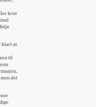
ller krav
imal
følje
klart at
en til
 som
ormasjon,
, men det
oner
idige