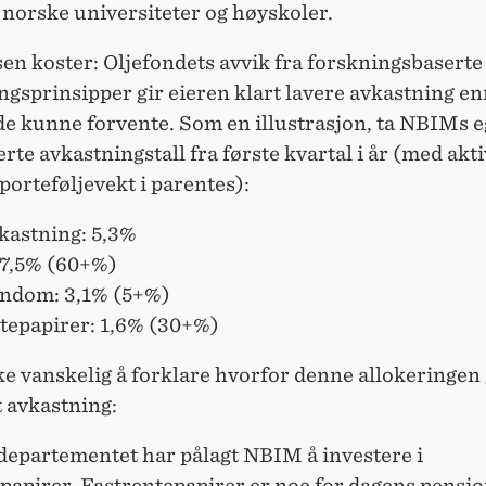
 norske universiteter og
høyskoler
.
en koster: Oljefondets avvik fra forskningsbaserte
ngsprinsipper gir eieren klart lavere avkastning e
e kunne forvente. Som en illustrasjon, ta NBIMs 
rte avkastningstall fra første kvartal i år (med akt
porteføljevekt i parentes):
kastning: 5,3%
: 7,5% (60+%)
iendom: 3,1% (5+%)
ntepapirer: 1,6% (30+%)
ke vanskelig å forklare hvorfor denne allokeringen 
t avkastning:
sdepartementet har pålagt NBIM å investere i
papirer. Fastrentepapirer er noe for dagens pensjo