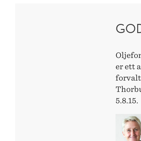
GOD
Oljefon
er ett 
forvalt
Thorbu
5.8.15.