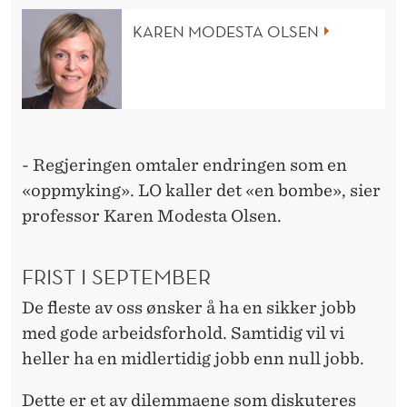
O
KAREN MODESTA OLSEN
R
F
A
S
- Regjeringen omtaler endringen som en
T
«oppmyking». LO kaller det «en bombe», sier
J
professor Karen Modesta Olsen.
O
FRIST I SEPTEMBER
B
De fleste av oss ønsker å ha en sikker jobb
B
med gode arbeidsforhold. Samtidig vil vi
heller ha en midlertidig jobb enn null jobb.
Dette er et av dilemmaene som diskuteres