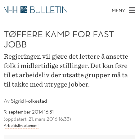
T
MENY
Ø
H
NO
TIL WWW.NHH.NO
S
F
O
Ø
TØFFERE KAMP FOR FAST
K
Stipendiater og nye forskerprofiler
V
I
F
N
JOBB
E
Disputaser
E
E
T
T
D
Regjeringen vil gjøre det lettere å ansette
Ekspertutvalg
S
R
T
M
folk i midlertidige stillinger. Det kan føre
E
Om Bulletin
D
E
E
til et arbeidsliv der utsatte grupper må ta
E
T
N
K
til takke med utrygge jobber.
Y
A
Av
Sigrid Folkestad
M
9. september 2014 16:31
P
(oppdatert: 21. mars 2016 16:33)
Arbeidslivsøkonomi
F