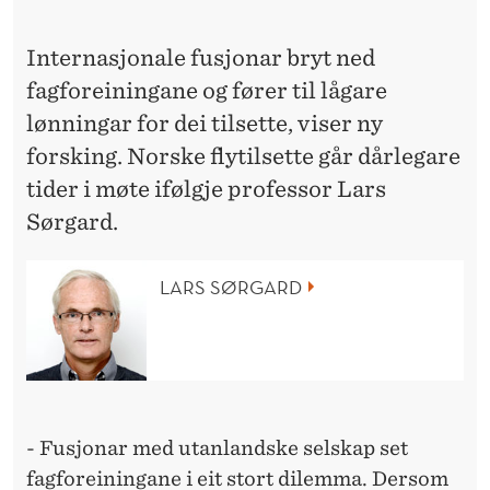
T
U
Internasjonale fusjonar bryt ned
R
fagforeiningane og fører til lågare
lønningar for dei tilsette, viser ny
F
forsking. Norske flytilsette går dårlegare
O
tider i møte ifølgje professor Lars
R
Sørgard.
N
LARS SØRGARD
O
R
S
K
- Fusjonar med utanlandske selskap set
E
fagforeiningane i eit stort dilemma. Dersom