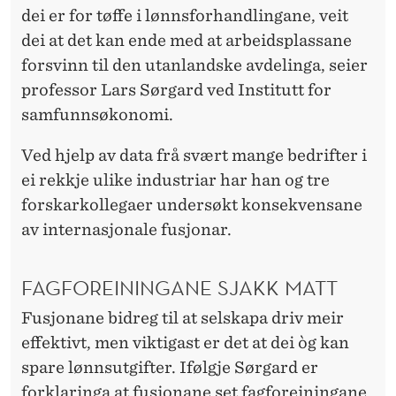
F
dei er for tøffe i lønnsforhandlingane, veit
L
dei at det kan ende med at arbeidsplassane
forsvinn til den utanlandske avdelinga, seier
Y
professor Lars Sørgard ved Institutt for
T
samfunnsøkonomi.
I
Ved hjelp av data frå svært mange bedrifter i
L
ei rekkje ulike industriar har han og tre
S
forskarkollegaer undersøkt konsekvensane
av internasjonale fusjonar.
E
T
FAGFOREININGANE SJAKK MATT
T
Fusjonane bidreg til at selskapa driv meir
E
effektivt, men viktigast er det at dei òg kan
spare lønnsutgifter. Ifølgje Sørgard er
forklaringa at fusjonane set fagforeiningane