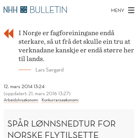
S
MENY
P
H
NO
EN
TIL WWW.NHH.NO
S
Å
O
Ø
K
I Norge er fagforeiningane endå
Stipendiater og nye forskerprofiler
V
I
R
N
sterkare, så ut frå det skulle ein tru at
E
Disputaser
E
L
T
verknadane kanskje er endå større her
T
D
Ekspertutvalg
S
til lands.
Ø
T
M
E
Om Bulletin
Lars Sørgard
D
N
E
E
T
N
N
12. mars 2014 13:24
Y
(oppdatert: 21. mars 2016 13:27)
S
Arbeidslivsøkonomi
Konkurranseøkonomi
N
E
SPÅR LØNNSNEDTUR FOR
D
NORSKE FLYTILSETTE