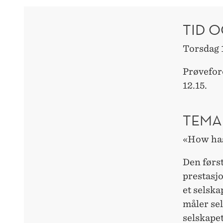
TID O
Torsdag 
Prøvefor
12.15.
TEMA
«How has 
Den først
prestasjo
et selska
måler sel
selskapet