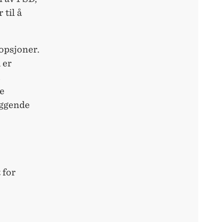
 til å
opsjoner.
 er
ke
iggende
 for