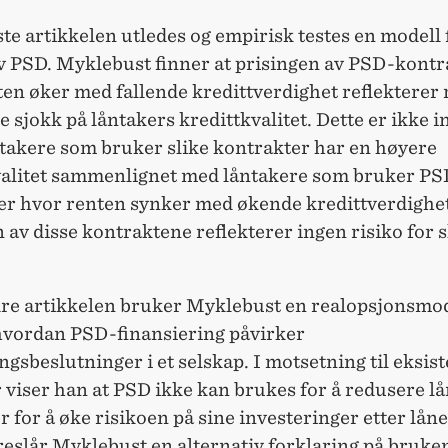
ste artikkelen utledes og empirisk testes en modell 
av PSD. Myklebust finner at prisingen av PSD-kontr
en øker med fallende kredittverdighet reflekterer r
e sjokk på låntakers kredittkvalitet. Dette er ikke in
ntakere som bruker slike kontrakter har en høyere
valitet sammenlignet med låntakere som bruker PS
er hvor renten synker med økende kredittverdighet
 av disse kontraktene reflekterer ingen risiko for s
dre artikkelen bruker Myklebust en realopsjonsmod
hvordan PSD-finansiering påvirker
ngsbeslutninger i et selskap. I motsetning til eksis
r viser han at PSD ikke kan brukes for å redusere l
r for å øke risikoen på sine investeringer etter lån
reslår Myklebust en alternativ forklaring på bruke