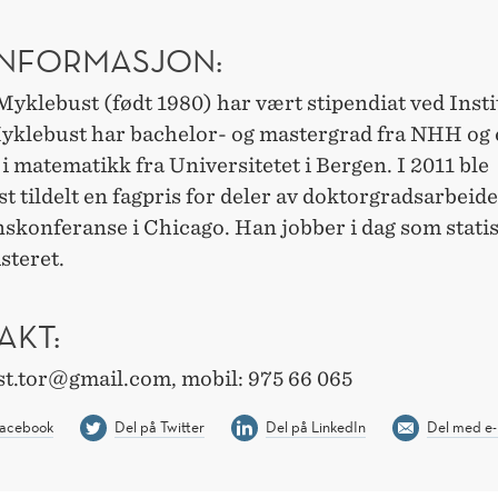
INFORMASJON:
yklebust (født 1980) har vært stipendiat ved Insti
Myklebust har bachelor- og mastergrad fra NHH og
i matematikk fra Universitetet i Bergen. I 2011 ble
 tildelt en fagpris for deler av doktorgradsarbeide
nskonferanse i Chicago. Han jobber i dag som statis
steret.
AKT:
t.tor@gmail.com, mobil: 975 66 065
Facebook
Del på Twitter
Del på LinkedIn
Del med e-