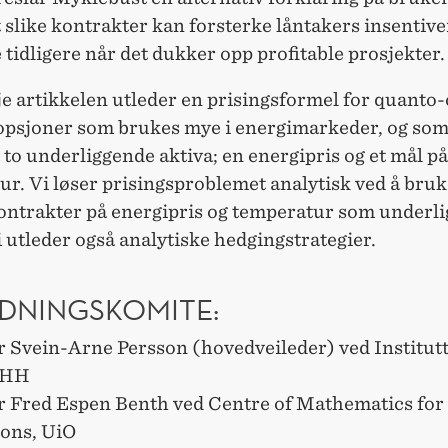
 slike kontrakter kan forsterke låntakers insentiver
 tidligere når det dukker opp profitable prosjekter.
e artikkelen utleder en prisingsformel for quanto-
 opsjoner som brukes mye i energimarkeder, og som
 to underliggende aktiva; en energipris og et mål på
r. Vi løser prisingsproblemet analytisk ved å bru
ontrakter på energipris og temperatur som underl
i utleder også analytiske hedgingstrategier.
EDNINGSKOMITE:
r Svein-Arne Persson (hovedveileder) ved Institutt
NHH
r Fred Espen Benth ved Centre of Mathematics for
ions, UiO