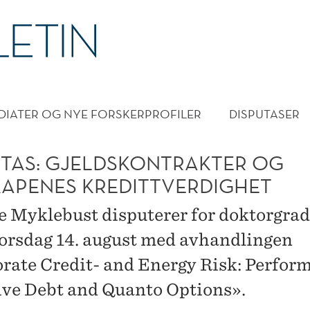
DMENY
DIATER OG NYE FORSKERPROFILER
DISPUTASER
UTAS: GJELDSKONTRAKTER OG
KAPENES KREDITTVERDIGHET
e Myklebust disputerer for doktorgra
rsdag 14. august med avhandlingen
rate Credit- and Energy Risk: Perfor
ive Debt and Quanto Options».