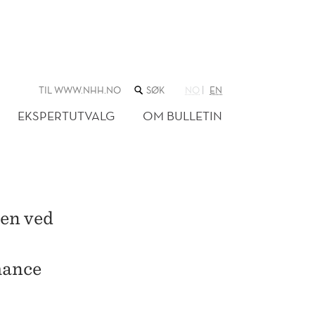
SØK
TIL WWW.NHH.NO
NO
EN
I
NETTSTEDET
EKSPERTUTVALG
OM BULLETIN
den ved
mance