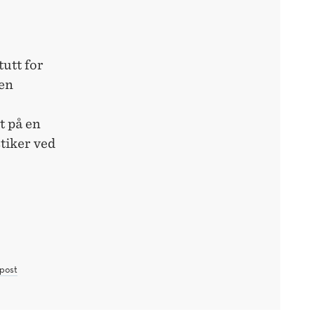
tutt for
 en
t på en
tiker ved
post