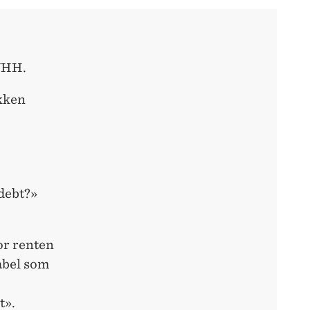
 NHH.
okken
 debt?»
or renten
iabel som
t».