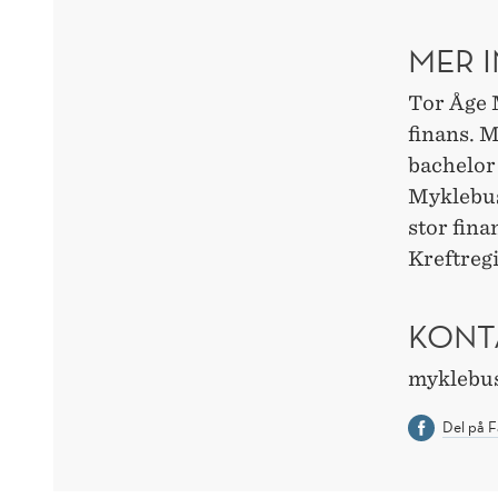
MER 
Tor Åge M
finans. 
bachelor 
Myklebust
stor fina
Kreftregi
KONT
myklebus
Del på 