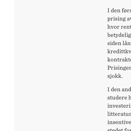
I den før
prising 
hvor rent
betydelig
siden lå
kredittk
kontrakt
Prisingen
sjokk.
I den an
studere 
investeri
litteratu
insentive
stedet fo