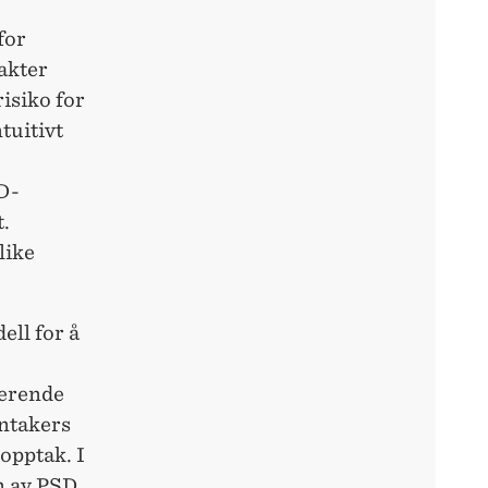
for
akter
isiko for
tuitivt
D-
.
like
ell for å
terende
åntakers
eopptak. I
n av PSD,