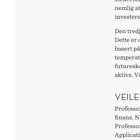
nemlig at
investere
Den tredj
Dette er
basert på
temperatu
futuresk
aktiva. V
VEIL
Professo
finans, 
Professo
Applicat