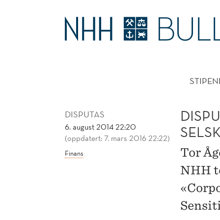
DISPUTAS:
GJELDSKONTRAKTER
HOVE
OG
STIPEN
SELSKAPENES
KREDITTVERDIGHET
DISP
DISPUTAS
6. august 2014 22:20
SELS
(oppdatert: 7. mars 2016 22:22)
Tor Åg
Finans
NHH to
«Corpo
Sensit