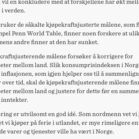
 vil en konkludere med at forskjellene har økt mel
e i verden.
ruker de såkalte kjøpekraftsjusterte målene, som f
mpel Penn World Table, finner noen forskere at uli
mens andre finner at den har sunket.
kraftsjusterende målene forsøker å korrigere for
heter mellom land. Slik konsumprisindeksen i Norg
e inflasjonen, som igjen hjelper oss til å sammenlig
 over tid, skal de kjøpekraftsjusterende målene fi
eter mellom land og justere for dette før en samm
 inntekter.
ering er utvilsomt en god idé. Som nordmenn vet vi 
t vi kjøper på ferie i utlandet, er mye rimeligere e
de varer og tjenester ville ha vært i Norge.