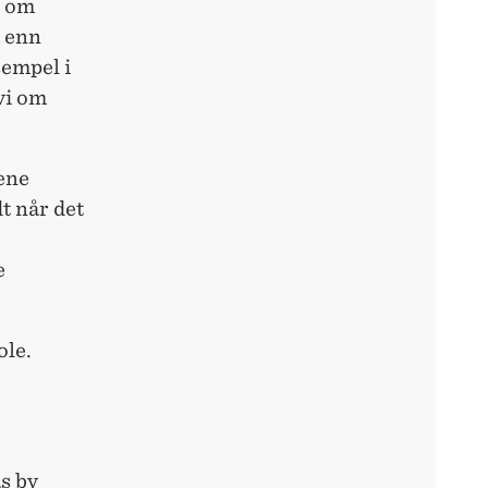
t om
å enn
sempel i
vi om
ene
t når det
e
ole.
s by