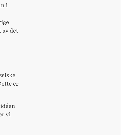
n i
tige
 av det
ssiske
ette er
 idéen
er vi