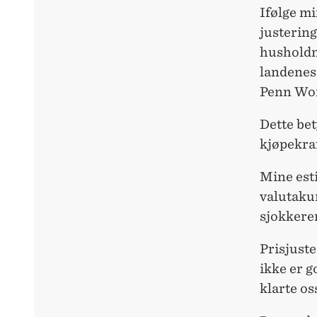
Ifølge mi
justering
husholdn
landenes 
Penn Wor
Dette bet
kjøpekra
Mine esti
valutakur
sjokkere
Prisjuste
ikke er g
klarte os