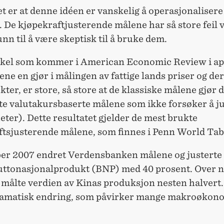
 er at denne idéen er vanskelig å operasjonalisere
 De kjøpekraftjusterende målene har så store feil v
unn til å være skeptisk til å bruke dem.
ikkel som kommer i American Economic Review i apr
ilene en gjør i målingen av fattige lands priser og d
kter, er store, så store at de klassiske målene gjør 
te valutakursbaserte målene som ikke forsøker å ju
eter). Dette resultatet gjelder de mest brukte
ftsjusterende målene, som finnes i Penn World Tab
er 2007 endret Verdensbanken målene og justerte
uttonasjonalprodukt (BNP) med 40 prosent. Over n
 målte verdien av Kinas produksjon nesten halvert.
ramatisk endring, som påvirker mange makroøkon