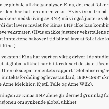
 er globale ulikhetsanalyser. Kina, det mest folker
verden, har hatt en enorm vekst. Hvis vi skal tro på
ankens nedskriving av BNP, må vi også justere vek
rdi det lavere nivået for Kinas BNP ikke kan kombi
ye vekstrater. (Hvis en ikke justerer veksttallene n
at inntektene bakover i tid blir så lave at folk ikke 
i Kina.)
veksten i Kina har vært en viktig driver i de studi
t at global ulikhet har blitt redusert de siste tiåren
 Utenriksdepartementets rapport "Globalisering av
 inntektsfordeling og levestandard, 1960-1998" skr
 Arne Melchior, Kjetil Telle og Arne Wiik).
ningen av Kinas BNP alene gir dermed grunnlag for 
usjonen om synkende global ulikhet.