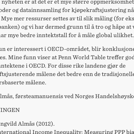
 nyheten er at det er et mye større oppmerksomhe
der og datainnsamling for kjøpekraftsjustering n
. Mye mer ressurser settes av til slik måling (for ek
nken) og vi har dermed grunn til å tro og håpe at 
ar mye bedre inntektstall for å måle global ulikhet.
kun er interessert i OECD-området, blir konklusjon
s. Mine funn viser at Penn World Table treffer god
nntektene i OECD. For disse rike landene gjør de
ftsjusterende målene det bedre enn de tradisjonell
rsbaserte målene.
Almås, førsteamanuensis ved Norges Handelshøysk
INGEN
Ingvild Almås (2012).
International Income Inequality: Measuring PPP bia