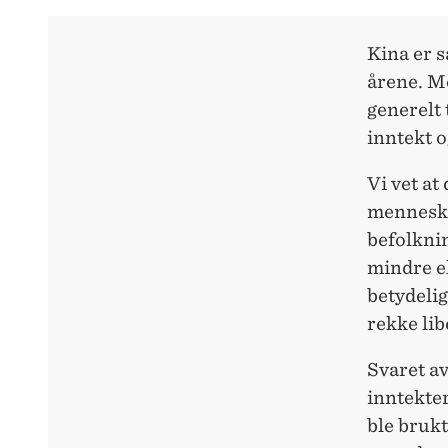
Kina er s
årene. Me
generelt
inntekt 
Vi vet at
menneske
befolknin
mindre el
betydelig
rekke lib
Svaret a
inntekter
ble bruk