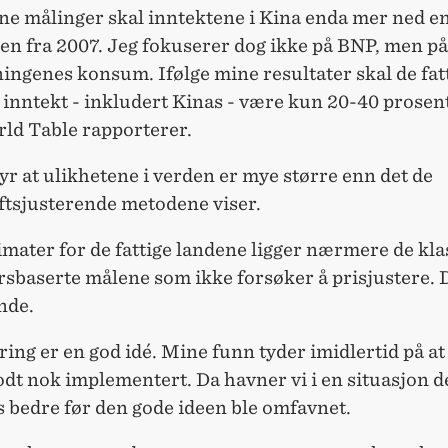
ne målinger skal inntektene i Kina enda mer ned en
en fra 2007. Jeg fokuserer dog ikke på BNP, men på
ingenes konsum. Ifølge mine resultater skal de fat
inntekt - inkludert Kinas - være kun 20-40 prosent
ld Table rapporterer.
yr at ulikhetene i verden er mye større enn det de
ftsjusterende metodene viser.
mater for de fattige landene ligger nærmere de kla
sbaserte målene som ikke forsøker å prisjustere. D
nde.
ring er en god idé. Mine funn tyder imidlertid på at
odt nok implementert. Da havner vi i en situasjon d
s bedre før den gode ideen ble omfavnet.