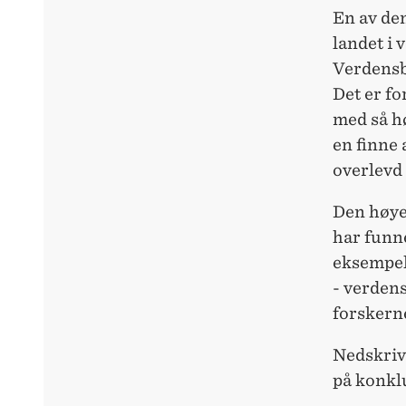
En av dem
landet i 
Verdensb
Det er fo
med så hø
en finne 
overlevd 
Den høye 
har funne
eksempel
- verdens
forskerne
Nedskriv
på konkl