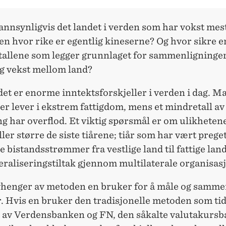
annsynligvis det landet i verden som har vokst mest
n hvor rike er egentlig kineserne? Og hvor sikre e
 tallene som legger grunnlaget for sammenligninger
og vekst mellom land?
 det er enorme inntektsforskjeller i verden i dag. M
r lever i ekstrem fattigdom, mens et mindretall av
g har overflod. Et viktig spørsmål er om ulikhetene 
ler større de siste tiårene; tiår som har vært prege
e bistandsstrømmer fra vestlige land til fattige lan
eraliseringstiltak gjennom multilaterale organisas
vhenger av metoden en bruker for å måle og samme
. Hvis en bruker den tradisjonelle metoden som tid
t av Verdensbanken og FN, den såkalte valutakursb