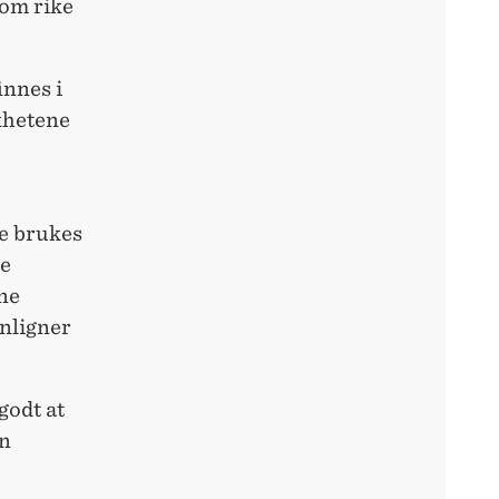
lom rike
innes i
khetene
e brukes
ne
nne
enligner
godt at
nn