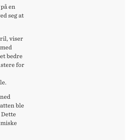
 på en
ed seg at
il, viser
ermed
det bedre
stere for
le.
 ned
atten ble
 Dette
omiske