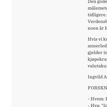
Den gode
målemeto
tidligere
Verdensba
noen år h
Hvis vi 
annerlede
gjelder i
kjøpekra
valutaku
Ingvild 
FORSKN
- Hvem: 
- Hva: "