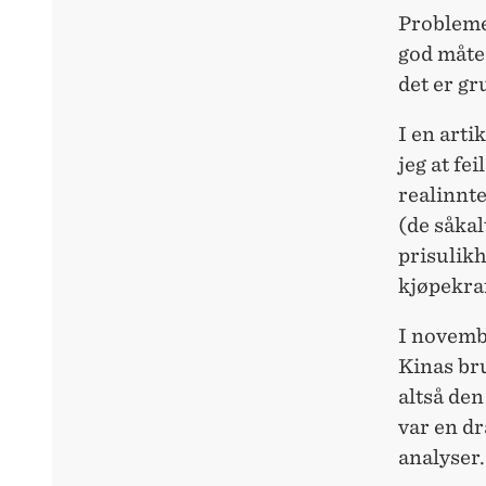
Problemet
god måte.
det er gr
I en art
jeg at fe
realinnte
(de såkal
prisulikh
kjøpekra
I novemb
Kinas br
altså den
var en d
analyser.