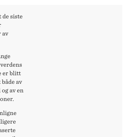
 de siste
r
 av
ange
 verdens
er blitt
t både av
d og av en
joner.
nligne
ligere
aserte