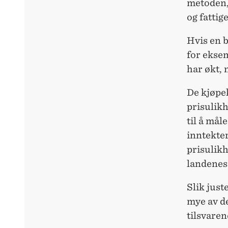
metoden,
og fattig
Hvis en b
for ekse
har økt, 
De kjøpe
prisulik
til å mål
inntekter
prisulikh
landenes
Slik just
mye av de
tilsvaren