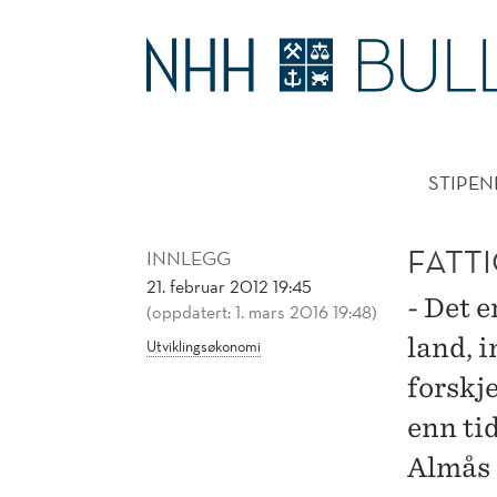
FATTIGERE
ENN
HOVE
VI
STIPEN
TROR
FATTI
INNLEGG
21. februar 2012 19:45
- Det e
(oppdatert: 1. mars 2016 19:48)
land, 
Utviklingsøkonomi
forskje
enn ti
Almås 