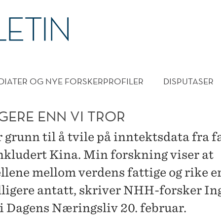
DMENY
DIATER OG NYE FORSKERPROFILER
DISPUTASER
GERE ENN VI TROR
r grunn til å tvile på inntektsdata fra f
inkludert Kina. Min forskning viser at
llene mellom verdens fattige og rike er
dligere antatt, skriver NHH-forsker In
i Dagens Næringsliv 20. februar.