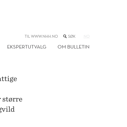
SØK
TIL WWW.NHH.NO
NO
I
NETTSTEDET
EKSPERTUTVALG
OM BULLETIN
attige
 større
gvild