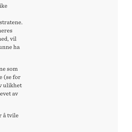
ike
stratene.
neres
ed, vil
kunne ha
ene som
e (se for
 ulikhet
evet av
å tvile