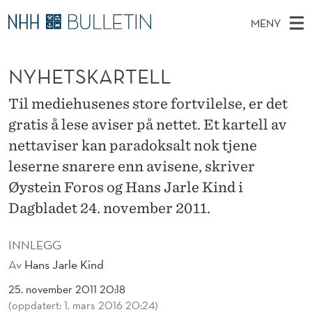
N
MENY
Y
H
NO
TIL WWW.NHH.NO
S
H
O
Ø
NYHETSKARTELL
K
Stipendiater og nye forskerprofiler
V
I
E
N
E
Disputaser
E
Til mediehusenes store fortvilelse, er det
T
T
T
D
gratis å lese aviser på nettet. Et kartell av
Ekspertutvalg
S
S
T
M
nettaviser kan paradoksalt nok tjene
E
Om Bulletin
D
K
E
leserne snarere enn avisene, skriver
E
T
N
Øystein Foros og Hans Jarle Kind i
A
Y
Dagbladet 24. november 2011.
R
T
INNLEGG
Av
Hans Jarle Kind
E
25. november 2011 20:18
L
(oppdatert: 1. mars 2016 20:24)