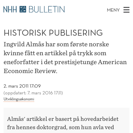
H
MENY
I
H
NO
EN
TIL WWW.NHH.NO
S
S
O
Ø
HISTORISK PUBLISERING
K
Stipendiater og nye forskerprofiler
V
I
T
N
E
Disputaser
E
Ingvild Almås har som første norske
O
T
T
D
kvinne fått en artikkel på trykk som
Ekspertutvalg
S
R
T
M
eneforfatter i det prestisjetunge American
E
Om Bulletin
D
I
E
Economic Review.
E
T
N
S
2. mars 2011 17:09
Y
K
(oppdatert: 7. mars 2016 17:11)
Utviklingsøkonomi
P
U
Almås' artikkel er basert på hovedarbeidet
B
fra hennes doktorgrad, som hun avla ved