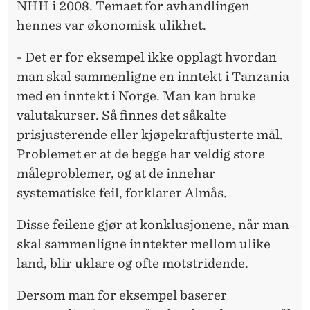
L
NHH i 2008. Temaet for avhandlingen
hennes var økonomisk ulikhet.
I
S
- Det er for eksempel ikke opplagt hvordan
man skal sammenligne en inntekt i Tanzania
E
med en inntekt i Norge. Man kan bruke
R
valutakurser. Så finnes det såkalte
I
prisjusterende eller kjøpekraftjusterte mål.
Problemet er at de begge har veldig store
N
måleproblemer, og at de innehar
G
systematiske feil, forklarer Almås.
Disse feilene gjør at konklusjonene, når man
skal sammenligne inntekter mellom ulike
land, blir uklare og ofte motstridende.
Dersom man for eksempel baserer