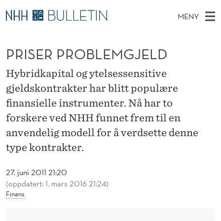
P
MENY
R
H
NO
TIL WWW.NHH.NO
S
I
O
Ø
PRISER PROBLEMGJELD
K
Stipendiater og nye forskerprofiler
V
I
S
N
E
Disputaser
E
Hybridkapital og ytelsessensitive
E
T
T
D
gjeldskontrakter har blitt populære
Ekspertutvalg
S
R
T
M
finansielle instrumenter. Nå har to
E
Om Bulletin
D
P
E
forskere ved NHH funnet frem til en
E
T
N
anvendelig modell for å verdsette denne
R
Y
type kontrakter.
O
B
27. juni 2011 21:20
(oppdatert: 1. mars 2016 21:24)
L
Finans
E