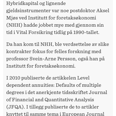
M
Hybridkapital og lignende
gjeldsinstrumenter var noe postdoktor Aksel
G
Mjøs ved Institutt for foretaksøkonomi
J
(NHH) hadde jobbet mye med gjennom sin
E
tid i Vital Forsikring tidlig på 1990-tallet.
L
Da han kom til NHH, ble verdsettelse av slike
D
kontrakter fokus for felles forskning med
professor Svein-Arne Persson, også han på
Institutt for foretaksøkonomi.
I 2010 publiserte de artikkelen Level
dependent annuities: Defaults of multiple
degrees i det anerkjente tidsskriftet Journal
of Financial and Quantitative Analysis
(JFQA). I tillegg publiserte de to artikler
knyttet til samme tema i European Journal