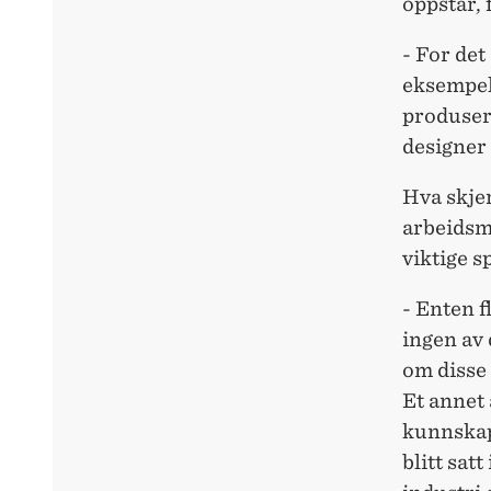
oppstår, 
- For det
eksempel 
produser
designer 
Hva skjer
arbeidsma
viktige 
- Enten f
ingen av 
om disse 
Et annet 
kunnskap 
blitt sat