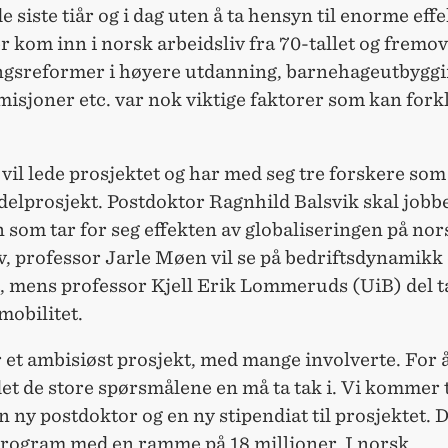
de siste tiår og i dag uten å ta hensyn til enorme eff
r kom inn i norsk arbeidsliv fra 70-tallet og fremov
gsreformer i høyere utdanning, barnehageutbyggi
isjoner etc. var nok viktige faktorer som kan fork
vil lede prosjektet og har med seg tre forskere som
 delprosjekt. Postdoktor Ragnhild Balsvik skal job
 som tar for seg effekten av globaliseringen på nor
v, professor Jarle Møen vil se på bedriftsdynamikk
, mens professor Kjell Erik Lommeruds (UiB) del ta
mobilitet.
r et ambisiøst prosjekt, med mange involverte. For å
det de store spørsmålene en må ta tak i. Vi kommer t
n ny postdoktor og en ny stipendiat til prosjektet. D
 program med en ramme på 18 millioner. I norsk