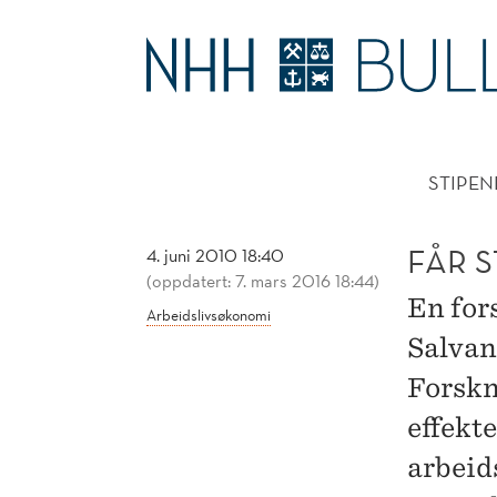
FÅR
STØTTE
HOVE
TIL
STIPEN
MILLIONPROSJEKTER
FÅR S
4. juni 2010 18:40
(oppdatert: 7. mars 2016 18:44)
En for
Arbeidslivsøkonomi
Salvane
Forskni
effekte
arbeid