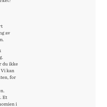
irket?
rt
ng av
m.
k
g.
r du ikke
. Vi kan
ten, for
en.
. Et
nomien i