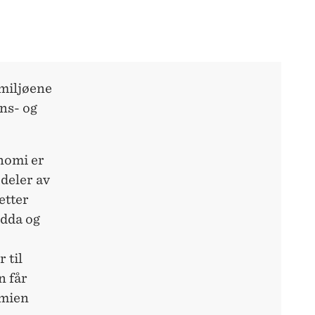
miljøene
ns- og
onomi er
 deler av
etter
Odda og
 til
n får
omien