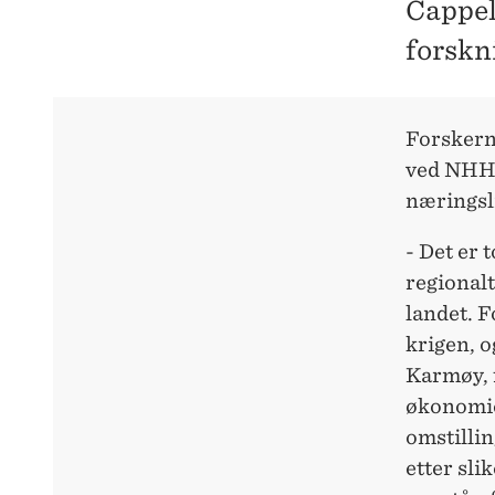
Cappel
forskn
Forskern
ved NHH 
næringsl
- Det er 
regionalt
landet. F
krigen, 
Karmøy, f
økonomie
omstillin
etter sli