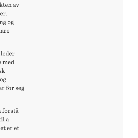
ekten av
er.
ng og
lare
 leder
be med
sk
 og
r for seg
 forstå
il å
et er et