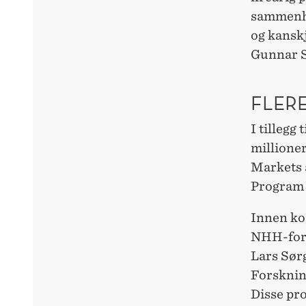
sammenhen
og kanskj
Gunnar S
FLERE
I tillegg
millioner
Markets 
Program f
Innen kon
NHH-fors
Lars Sørg
Forsknin
Disse pr