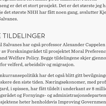
g er det et stort prosjekt. Det er det største jeg ha
e det største NHH har fått noen gang, avslutter Kje
alvanes.
 TILDELINGER
 til Salvanes har også professor Alexander Cappelen 
 av Forskningsrådet til prosjektet Moral Preferen
and Welfare Policy. Begge tildelingene skjer gjenn
or velferd, arbeidsliv og migrasjon.
kurransepolitikk har det også blitt gitt bevilgninge
kere den siste tiden. Næringsøkonomer, med prof
ard, i spissen, har fått tildelt i underkant av 8 mill
gsrådet og Fornyings- og administrasjonsdepartem
osjektene heter henholdsvis Improving Government