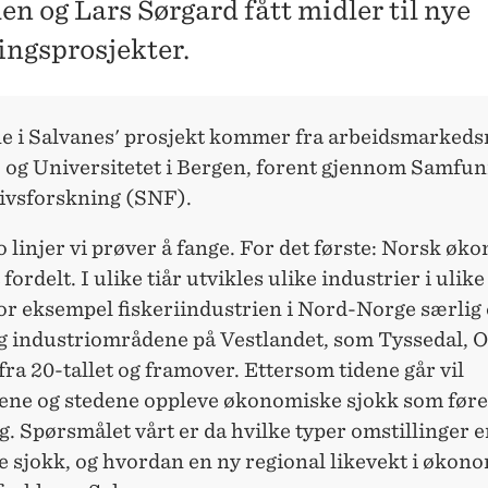
en og Lars Sørgard fått midler til nye
ingsprosjekter.
e i Salvanes' prosjekt kommer fra arbeidsmarkeds
og Universitetet i Bergen, forent gjennom Samfun
ivsforskning (SNF).
to linjer vi prøver å fange. For det første: Norsk øk
 fordelt. I ulike tiår utvikles ulike industrier i ulike
or eksempel fiskeriindustrien i Nord-Norge særlig 
og industriområdene på Vestlandet, som Tyssedal, 
ra 20-tallet og framover. Ettersom tidene går vil
ne og stedene oppleve økonomiske sjokk som fører
g. Spørsmålet vårt er da hvilke typer omstillinger e
ke sjokk, og hvordan en ny regional likevekt i økon