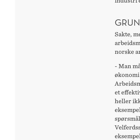
industri 
GRUN
Sakte, m
arbeidsm
norske ar
- Man må 
økonomi o
Arbeidsm
et effekt
heller ik
eksempel 
spørsmåle
Velferdss
eksempel 