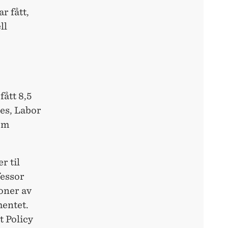
r fått,
ll
fått 8,5
ces, Labor
om
r til
essor
ioner av
entet.
 Policy