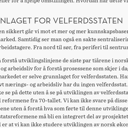
eller for å hjelpe omstillingen. Hvordan har dette v
NLAGET FOR VELFERDSSTATEN
en sikkert går vi mot et mer og mer kunnskapsbase
arked. Samtidig ser man også en sakte sentraliseri
beidstagere. Fra nord til sør, fra periferi til sentru
forstå utviklingslinjene de siste par tiårene i nors
g arbeidsliv for å forstå prosessene som skjer i da
arkedet er selve grunnlaget for velferdsstaten. Ha
ivt nærings- og arbeidsliv har du ingen velferdsstat
ke se på dette uten å se på utviklingen av velferdssta
reformene fra 70-tallet. Vi kan ikke svare på disse
ne uten å forstå hva som førte til denne utvikling
tatsreformene må bli en integrert del av prosjektet
er at vi kan ikke studere utviklingen av norsk øko