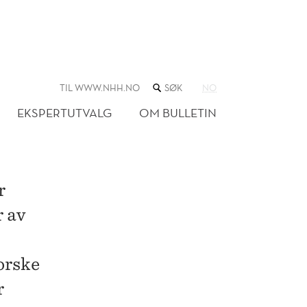
SØK
TIL WWW.NHH.NO
NO
I
NETTSTEDET
EKSPERTUTVALG
OM BULLETIN
r
r av
norske
r