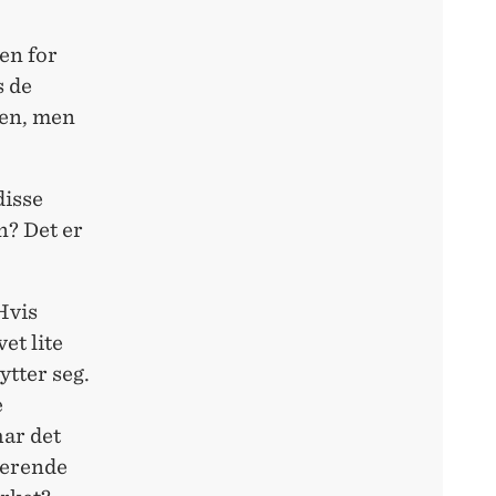
en for
s de
en, men
disse
n? Det er
 Hvis
et lite
ytter seg.
e
har det
sterende