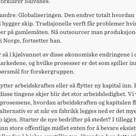
forklarer Salvanes.
 andre: Globaliseringen. Den endrer totalt hvordan 
bygger skip. Tradisjonelle verft får problemer hvi
er på gamlemåten. Nå outsourcer man produksjon
i Norge, fortsetter han.
 så i kjølvannet av disse økonomiske endringene i 
rkedene, og hvilke prosesser er det som spiller in
spørsmål for forskergruppen.
lytter arbeidskraften eller så flytter ny kapital inn.
disse tingene skjer blir det stor arbeidsledighet. Vi v
prosessene, hvordan arbeidskraften og kapitalen fl
alternativ er at når en fabrikk legges ned er det my
igjen. Starter de nye bedrifter på stedet? I tillegg 
t inn store offentlige midlet enten for å bevare eksi