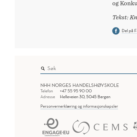
og Konku
Tekst: K
Del på 
NHH NORGES HANDELSHØYSKOLE
Telefon
+47 55 95 90 00
Adresse
Helleveien 30, 5045 Bergen
Personvernerklæring og informasjonskapsler