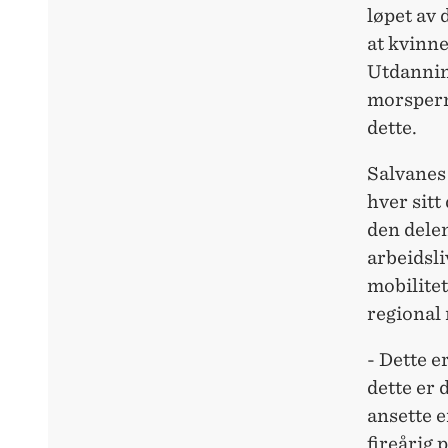
løpet av 
at kvinne
Utdannin
morsperm
dette.
Salvanes 
hver sitt
den delen
arbeidsli
mobilitet
regional 
- Dette e
dette er 
ansette e
fireårig