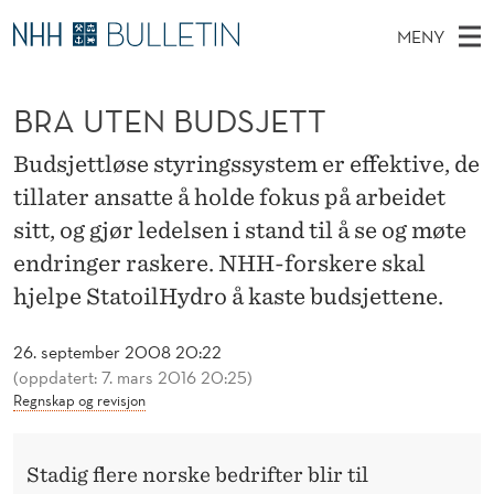
B
MENY
R
H
NO
EN
TIL WWW.NHH.NO
S
A
O
Ø
BRA UTEN BUDSJETT
K
Stipendiater og nye forskerprofiler
V
I
U
N
E
Disputaser
E
Budsjettløse styringssystem er effektive, de
T
T
T
D
tillater ansatte å holde fokus på arbeidet
Ekspertutvalg
S
E
T
M
sitt, og gjør ledelsen i stand til å se og møte
E
Om Bulletin
D
N
E
endringer raskere. NHH-forskere skal
E
T
N
hjelpe StatoilHydro å kaste budsjettene.
B
Y
U
26. september 2008 20:22
D
(oppdatert: 7. mars 2016 20:25)
Regnskap og revisjon
S
J
Stadig flere norske bedrifter blir til