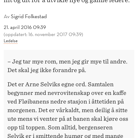
hit og dit for å utvikle nye og gamle ledere.
R
E
Av
Sigrid Folkestad
21. april 2016 09:39
(oppdatert: 16. november 2017 09:39)
Ledelse
– Jeg tar mye rom, men jeg gir mye til andre.
Det skal jeg ikke forandre på.
Det er Arne Selviks egne ord. Samtalen
begynner med nevrovitenskap over en kaffe
ved Fløibanens nedre stasjon i åttetiden på
morgenen. Det er vårkaldt, men deilig å sitte
ute mens vi venter på at banen skal kjøre oss
opp til toppen. Som alltid, bergenseren
Selvik er i smittende humør og med mange