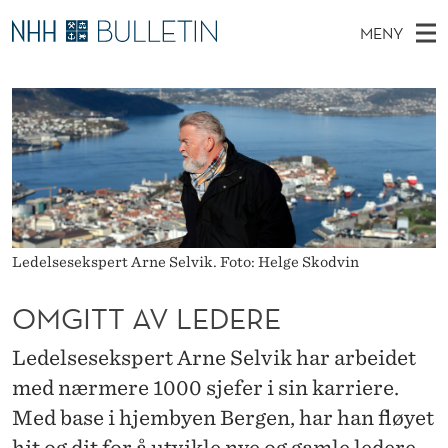
O
MENY
M
H
NO
TIL WWW.NHH.NO
S
G
O
Ø
K
Stipendiater og nye forskerprofiler
V
I
I
N
E
Disputaser
E
T
T
T
D
Ekspertutvalg
S
T
T
M
E
Om Bulletin
D
A
E
E
T
N
Ledelsesekspert Arne Selvik. Foto: Helge Skodvin
V
Y
L
OMGITT AV LEDERE
E
Ledelsesekspert Arne Selvik har arbeidet
D
med nærmere 1000 sjefer i sin karriere.
E
Med base i hjembyen Bergen, har han fløyet