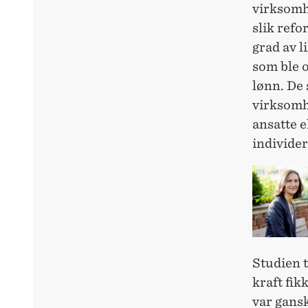
virksomhe
slik refo
grad av l
som ble o
lønn. De
virksomhe
ansatte e
individer
Studien t
kraft fik
var gansk