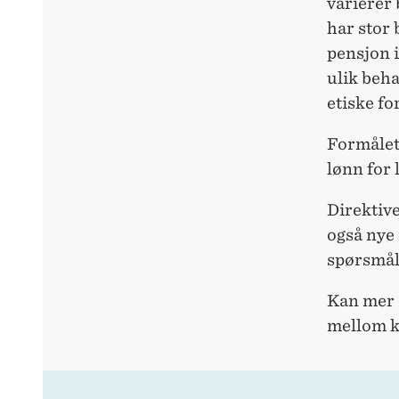
varierer
har stor
pensjon 
ulik beha
etiske fo
Formålet 
lønn for l
Direktive
også nye 
spørsmåle
Kan mer å
mellom k