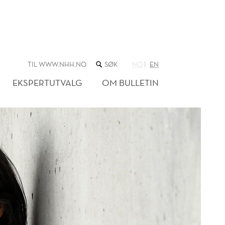
SØK
TIL WWW.NHH.NO
NO
EN
I
NETTSTEDET
EKSPERTUTVALG
OM BULLETIN