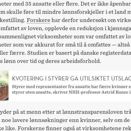
ter med 35 ansatte eller flere. Det er ikke åpenbar
rm skulle føre til mindre lønnsforskjeller i et land
ikestilling.
Forskere
har derfor undersøkt om virk
mfattet av loven, opplevde en reduksjon i kjønnsga
 sammenlignet virksomheter som var omfattet av l
ter som var akkurat for små til å omfattes — alts
ller færre. Studien er basert på danske registerdat
s lønn over tid og deres arbeidsforhold.
KVOTERING I STYRER GA UTILSIKTET UTSLA
Styrer med representanter fra ansatte har færre kvinner 
styrer uten ansatte, skriver NHH-professor Astrid Kunze i
yder på at menn etter at lønnstransparensloven trå
k noe lavere lønnsøkninger enn kvinner, selv om de 
e like. Forskerne finner også at virksomhetene re