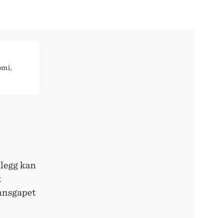
omi,
llegg kan
t
ønnsgapet