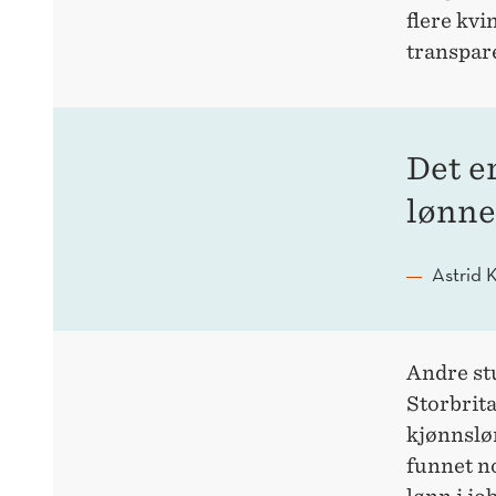
flere kvi
transpare
Det e
lønne
Astrid 
Andre st
Storbrita
kjønnslø
funnet n