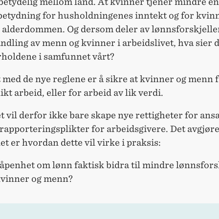
 betydelig mellom land. At kvinner tjener mindre e
 betydning for husholdningenes inntekt og for kvin
i alderdommen. Og dersom deler av lønnsforskjelle
ndling av menn og kvinner i arbeidslivet, hva sier 
rholdene i samfunnet vårt?
med de nye reglene er å sikre at kvinner og menn f
ikt arbeid, eller for arbeid av lik verdi.
t vil derfor ikke bare skape nye rettigheter for ans
rapporteringsplikter for arbeidsgivere. Det avgjør
t er hvordan dette vil virke i praksis:
penhet om lønn faktisk bidra til mindre lønnsfors
vinner og menn?