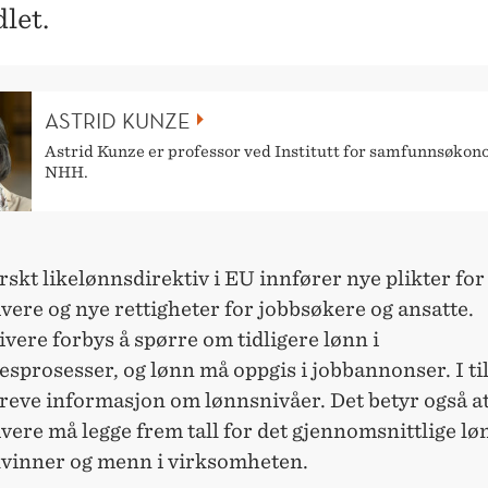
let.
ASTRID KUNZE
Astrid Kunze er professor ved Institutt for samfunnsøkon
NHH.
erskt likelønnsdirektiv i EU innfører nye plikter for
vere og nye rettigheter for jobbsøkere og ansatte.
vere forbys å spørre om tidligere lønn i
esprosesser, og lønn må oppgis i jobbannonser. I ti
reve informasjon om lønnsnivåer. Det betyr også a
vere må legge frem tall for det gjennomsnittlige l
vinner og menn i virksomheten.