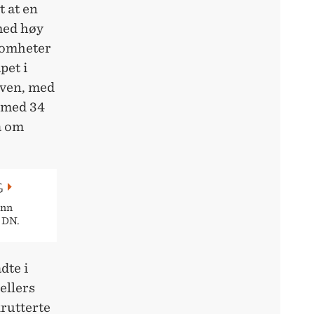
t at en
 med høy
somheter
pet i
oven, med
å med 34
a om
G
enn
 DN.
dte i
ellers
krutterte