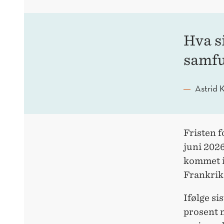
Hva s
samfu
Astrid 
Fristen f
juni 2026
kommet i 
Frankrike
Ifølge si
prosent 