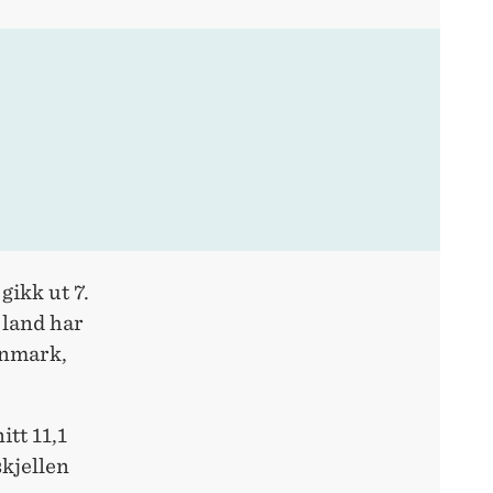
gikk ut 7.
 land har
anmark,
itt 11,1
kjellen