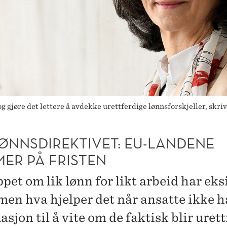
 og gjøre det lettere å avdekke urettferdige lønnsforskjeller, skr
LØNNSDIREKTIVET: EU-LANDENE
ER PÅ FRISTEN
pet om lik lønn for likt arbeid har eks
 men hva hjelper det når ansatte ikke 
sjon til å vite om de faktisk blir uret