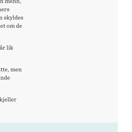
nn menn,
ners
n skyldes
det om de
år lik
atte, men
ende
kjeller