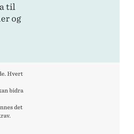
 til
er og
de. Hvert
kan bidra
innes det
krav.