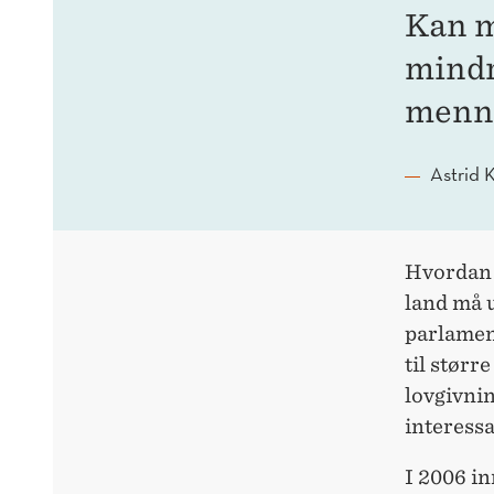
Kan m
mindr
menn
Astrid 
Hvordan 
land må u
parlamen
til størr
lovgivnin
interessa
I 2006 i