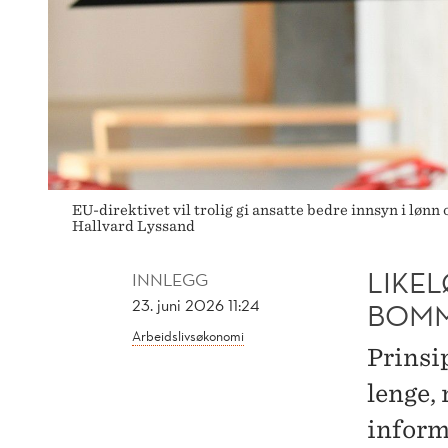
EU-direktivet vil trolig gi ansatte bedre innsyn i lønn
Hallvard Lyssand
LIKE
INNLEGG
23. juni 2026 11:24
BOMM
Arbeidslivsøkonomi
Prinsip
lenge,
informa