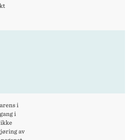
kt
arens i
gang i
 ikke
jøring av