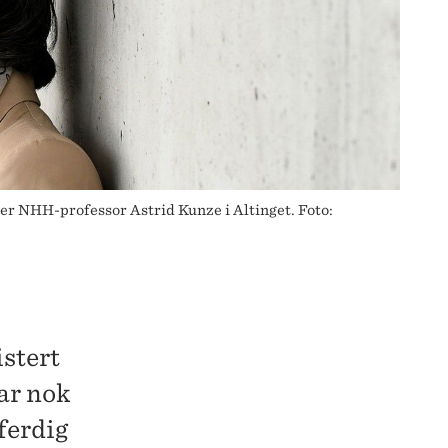
iver NHH-professor Astrid Kunze i Altinget. Foto:
istert
har nok
tferdig