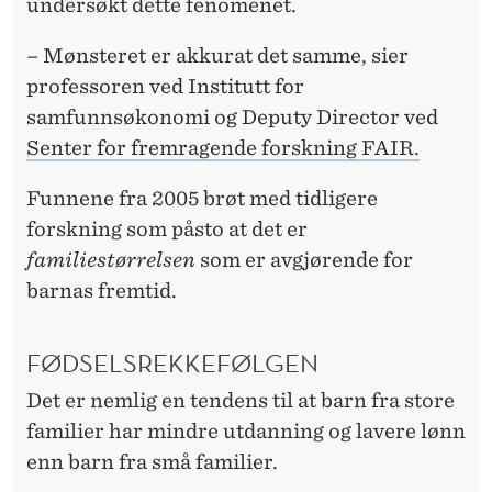
S
undersøkt dette fenomenet.
V
– Mønsteret er akkurat det samme, sier
A
professoren ved Institutt for
samfunnsøkonomi og Deputy Director ved
K
Senter for fremragende forskning FAIR.
E
Funnene fra 2005 brøt med tidligere
R
forskning som påsto at det er
E
familiestørrelsen
som er avgjørende for
barnas fremtid.
FØDSELSREKKEFØLGEN
Det er nemlig en tendens til at barn fra store
familier har mindre utdanning og lavere lønn
enn barn fra små familier.