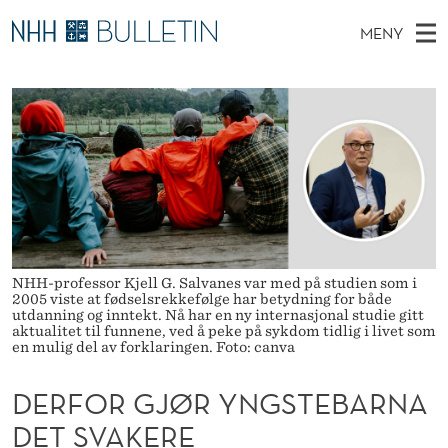
D
MENY
E
H
NO
EN
TIL WWW.NHH.NO
S
R
O
Ø
K
Stipendiater og nye forskerprofiler
V
I
F
N
E
Disputaser
E
O
T
T
D
Ekspertutvalg
S
R
T
M
E
Om Bulletin
D
G
E
E
T
N
J
NHH-professor Kjell G. Salvanes var med på studien som i
Y
2005 viste at fødselsrekkefølge har betydning for både
Ø
utdanning og inntekt. Nå har en ny internasjonal studie gitt
aktualitet til funnene, ved å peke på sykdom tidlig i livet som
R
en mulig del av forklaringen. Foto: canva
Y
DERFOR GJØR YNGSTEBARNA
N
DET SVAKERE