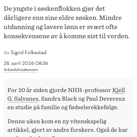
G
De yngste i søskenflokken gjør det
S
dårligere enn sine eldre søsken. Mindre
T
utdanning og lavere lønn er svært ofte
konsekvensene av å komme sist til verden.
E
B
Av
Sigrid Folkestad
A
28. april 2026 08:36
R
Arbeidslivsøkonomi
N
For 20 år siden gjorde NHH-professor
Kjell
A
G. Salvanes
, Sandra Black og Paul Devereux
D
en studie på familie og fødselsrekkefølge.
E
Denne uken kom en ny vitenskapelig
T
artikkel, gjort av andre forskere. Også de har