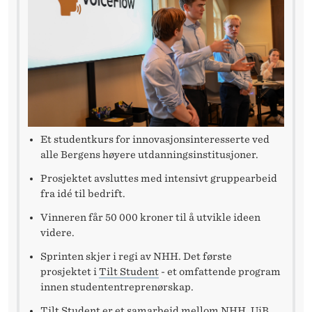
R
-
A
P
P
Et studentkurs for innovasjonsinteresserte ved
alle Bergens høyere utdanningsinstitusjoner.
Prosjektet avsluttes med intensivt gruppearbeid
fra idé til bedrift.
Vinneren får 50 000 kroner til å utvikle ideen
videre.
Sprinten skjer i regi av NHH. Det første
prosjektet i
Tilt Student
- et omfattende program
innen studententreprenørskap.
Tilt Student er et samarbeid mellom NHH, UiB,