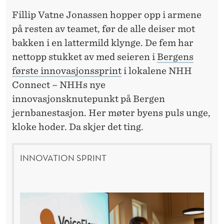
F
Fillip Vatne Jonassen hopper opp i armene
O
på resten av teamet, før de alle deiser mot
R
bakken i en lattermild klynge. De fem har
H
nettopp stukket av med seieren i
Bergens
første innovasjonssprint
i lokalene NHH
Å
Connect – NHHs nye
N
innovasjonsknutepunkt på Bergen
D
jernbanestasjon. Her møter byens puls unge,
kloke hoder. Da skjer det ting.
V
E
INNOVATION SPRINT
R
K
E