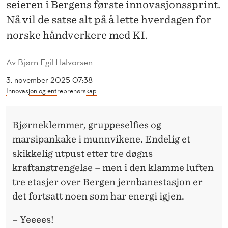
E
seieren i Bergens første innovasjonssprint.
Nå vil de satse alt på å lette hverdagen for
R
norske håndverkere med KI.
E
V
Av
Bjørn Egil Halvorsen
A
3. november 2025 07:38
Innovasjon og entreprenørskap
N
T
Bjørneklemmer, gruppeselfies og
5
marsipankake i munnvikene. Endelig et
0
skikkelig utpust etter tre døgns
kraftanstrengelse – men i den klamme luften
0
tre etasjer over Bergen jernbanestasjon er
0
det fortsatt noen som har energi igjen.
0
– Yeeees!