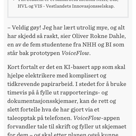
HVL og VIS - Vestlandets Innovasjonsselskap.
– Veldig gøy! Jeg har lært utrolig mye, og alt
har skjedd så raskt, sier Oliver Rokne Dahle,
en av de fem studentene fra NHH og BI som
står bak prototypen
VoiceFlow
.
Kort fortalt er det en KI-basert app som skal
hjelpe elektrikere med komplisert og
tidkrevende papirarbeid. I stedet for å bruke
timevis på å fylle ut rapporterings- og
dokumentasjonsskjemaer, kan de rett og
slett fortelle hva de har gjort via et
taleopptak på telefonen.
VoiceFlow
-appen
forvandler tale til skrift og fyller ut skjemaet
for dem – og skal etter planen også kunne