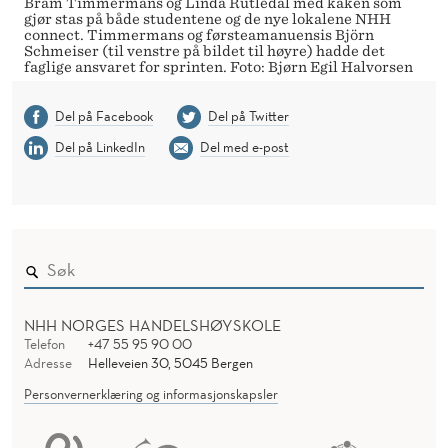
Bram Timmermans og Linda Rutledal med kaken som
gjør stas på både studentene og de nye lokalene NHH
connect. Timmermans og førsteamanuensis Björn
Schmeiser (til venstre på bildet til høyre) hadde det
faglige ansvaret for sprinten. Foto: Bjørn Egil Halvorsen
Del på Facebook
Del på Twitter
Del på LinkedIn
Del med e-post
NHH NORGES HANDELSHØYSKOLE
Telefon
+47 55 95 90 00
Adresse
Helleveien 30, 5045 Bergen
Personvernerklæring og informasjonskapsler