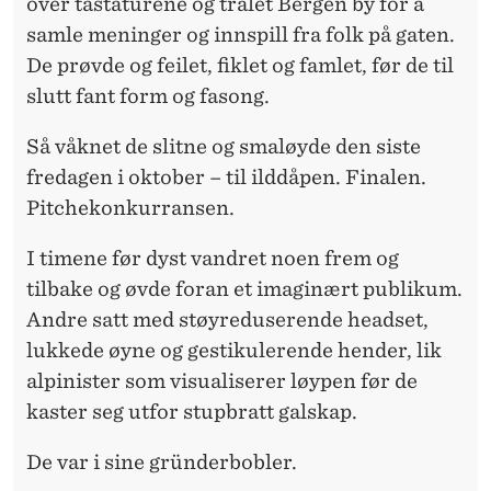
over tastaturene og trålet Bergen by for å
samle meninger og innspill fra folk på gaten.
De prøvde og feilet, fiklet og famlet, før de til
slutt fant form og fasong.
Så våknet de slitne og smaløyde den siste
fredagen i oktober – til ilddåpen. Finalen.
Pitchekonkurransen.
I timene før dyst vandret noen frem og
tilbake og øvde foran et imaginært publikum.
Andre satt med støyreduserende headset,
lukkede øyne og gestikulerende hender, lik
alpinister som visualiserer løypen før de
kaster seg utfor stupbratt galskap.
De var i sine gründerbobler.