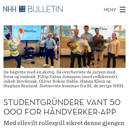
S
MENY
T
H
NO
EN
TIL WWW.NHH.NO
S
U
O
Ø
K
Stipendiater og nye forskerprofiler
V
I
D
N
E
Disputaser
E
E
T
T
D
Ekspertutvalg
S
N
T
M
E
Om Bulletin
D
T
E
E
De begynte med en sketsj. Så overbeviste de juryen med
T
N
G
form og innhold. Fillip Vatne Jonassen (med refleksvest),
Jakob Hovdenak, Oliver Rokne Dahle, Hanna Klein og
Y
Stephan Bruland. Sistnevnte kommer fra BI, de øvrige NHH.
R
Ü
STUDENTGRÜNDERE VANT 50
N
000 FOR HÅNDVERKER-APP
D
Med ellevilt rollespill sikret denne gjengen