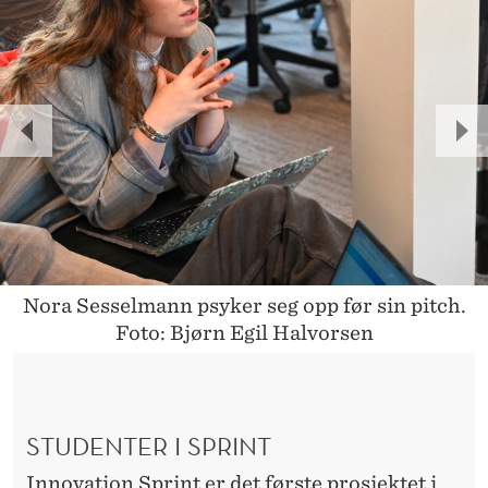
P
N
R
E
E
X
V
T
I
Nora Sesselmann psyker seg opp før sin pitch.
O
Foto: Bjørn Egil Halvorsen
U
S
STUDENTER I SPRINT
Innovation Sprint er det første prosjektet i