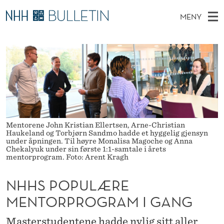
N
MENY
H
H
NO
EN
TIL WWW.NHH.NO
S
H
O
Ø
K
Stipendiater og nye forskerprofiler
V
I
S
N
E
Disputaser
E
P
T
T
D
Ekspertutvalg
S
O
T
M
E
Om Bulletin
D
P
E
E
Mentorene John Kristian Ellertsen, Arne-Christian
T
N
U
Haukeland og Torbjørn Sandmo hadde et hyggelig gjensyn
under åpningen. Til høyre Monalisa Magoche og Anna
Y
Chekalyuk under sin første 1:1-samtale i årets
L
mentorprogram. Foto: Arent Kragh
Æ
NHHS POPULÆRE
R
MENTORPROGRAM I GANG
E
Masterstudentene hadde nylig sitt aller