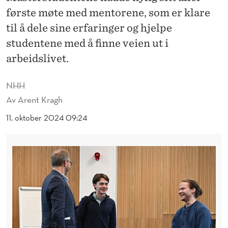
M
første møte med mentorene, som er klare
E
til å dele sine erfaringer og hjelpe
N
studentene med å finne veien ut i
arbeidslivet.
T
O
NHH
R
Av
Arent Kragh
P
11. oktober 2024 09:24
R
O
G
R
A