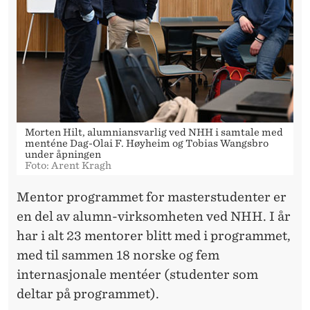
M
I
G
A
N
G
Morten Hilt, alumniansvarlig ved NHH i samtale med
menténe Dag-Olai F. Høyheim og Tobias Wangsbro
under åpningen
Foto: Arent Kragh
Mentor programmet for masterstudenter er
en del av alumn-virksomheten ved NHH. I år
har i alt 23 mentorer blitt med i programmet,
med til sammen 18 norske og fem
internasjonale mentéer (studenter som
deltar på programmet).