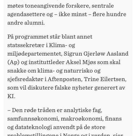
E
møtes toneangivende forskere, sentrale
T
agendasettere og – ikke minst – flere hundre
andre alumni.
S
A
På programmet står blant annet
statssekretær i Klima- og
L
miljødepartementet, Sigrun Gjerløw Aasland
U
(Ap) og instituttleder Aksel Mjøs som skal
M
snakke om klima- og naturrisko og
N
sjefsredaktør i Aftenposten, Trine Eilertsen,
som vil diskutere falske nyheter generert av
I
KI.
K
– Den røde tråden er analytiske fag,
O
samfunnsøkonomi, makroøkonomi, finans
N
og datateknologi anvendt på de store
problemstillingene i Norge og i verden, sier