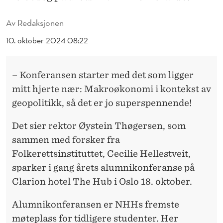
Å
M
Av
Redaksjonen
E
10. oktober 2024 08:22
L
– Konferansen starter med det som ligger
D
mitt hjerte nær: Makroøkonomi i kontekst av
T
geopolitikk, så det er jo superspennende!
E
Det sier rektor Øystein Thøgersen, som
T
sammen med forsker fra
I
Folkerettsinstituttet, Cecilie Hellestveit,
sparker i gang årets alumnikonferanse på
L
Clarion hotel The Hub i Oslo 18. oktober.
Å
Alumnikonferansen er NHHs fremste
R
møteplass for tidligere studenter. Her