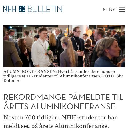
R
MENY
E
H
NO
TIL WWW.NHH.NO
S
K
O
Ø
K
Stipendiater og nye forskerprofiler
V
I
O
N
E
Disputaser
E
R
T
T
D
Ekspertutvalg
S
D
T
M
E
Om Bulletin
D
M
E
E
ALUMNIKONFERANSEN: Hvert år samles flere hundre
T
N
A
tidligere NHH-studenter til Alumnikonferansen. FOTO: Siv
Dolmen
Y
N
REKORDMANGE PÅMELDTE TIL
G
ÅRETS ALUMNIKONFERANSE
E
Nesten 700 tidligere NHH-studenter har
P
meldt seg på årets Alumnikonferanse.