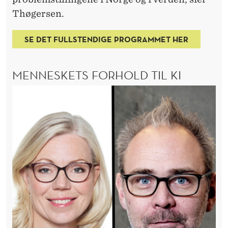
F
Thøgersen.
E
R
SE DET FULLSTENDIGE PROGRAMMET HER
A
MENNESKETS FORHOLD TIL KI
N
S
E