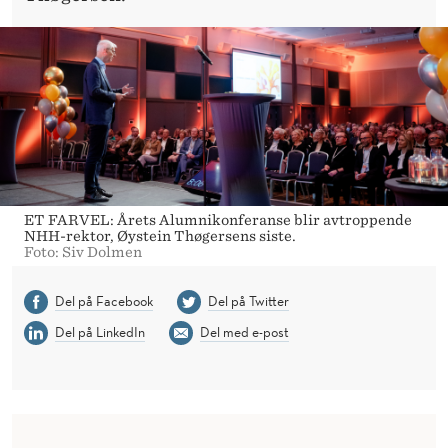
ET FARVEL: Årets Alumnikonferanse blir avtroppende
NHH-rektor, Øystein Thøgersens siste.
Foto: Siv Dolmen
Del på Facebook
Del på Twitter
Del på LinkedIn
Del med e-post