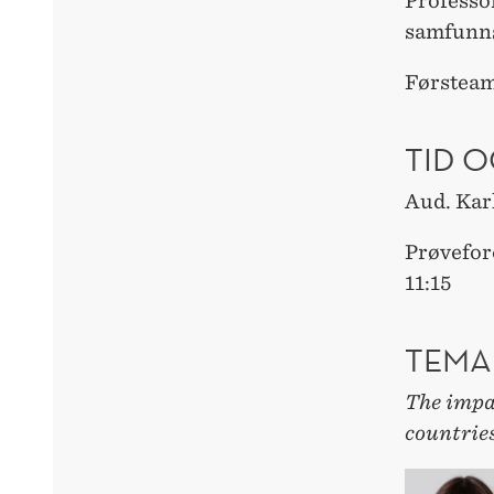
Professor
samfunn
Førsteam
TID O
Aud. Kar
Prøvefor
11:15
TEMA
T
he impa
countrie