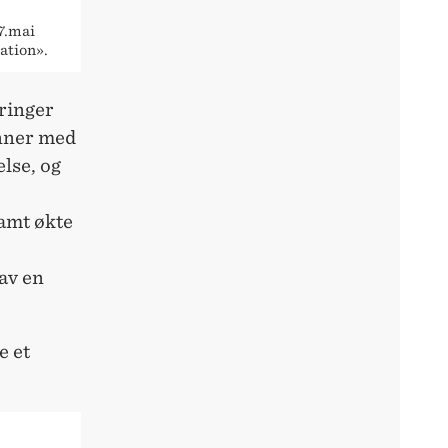
7.mai
ation».
ringer
nner med
lse, og
samt økte
av en
e et