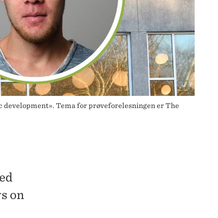
c development». Tema for prøveforelesningen er The
ved
s on