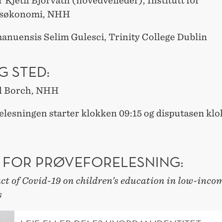
 Kjetil Bjorvatn (hovedveileder), Institutt for
søkonomi, NHH
anuensis Selim Gulesci, Trinity College Dublin
G STED:
l Borch, NHH
elesningen starter klokken 09:15 og disputasen kl
 FOR PRØVEFORELESNING:
ct of Covid-19 on children’s education in low-inco
s