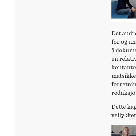
Det andr
før og u
å dokume
en relati
kontanto
matsikke
forretni
reduksjon
Dette kap
vellykket