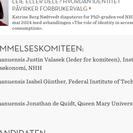
LEIE ELLER DELE? HVORDAN IDENTITET
PÅVIRKER FORBRUKERVALG
Katrine Berg Nødtvedt disputerer for PhD-graden ved NH
mai 2024 med avhandlingen «The role of identity in acces
consumption».
MMELSESKOMITEEN:
nuensis Justin Valasek (leder for komiteen), Insti
søkonomi, NHH
anuensis Isabel Günther, Federal Institute of Tec
anuensis Jonathan de Quidt, Queen Mary Universi
ANDIDATEN: