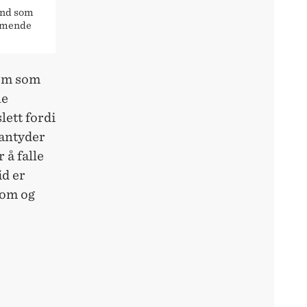
and som
ommende
dom som
ne
lett fordi
 antyder
 å falle
id er
dom og