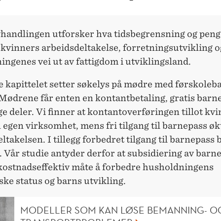
handlingen utforsker hva tidsbegrensning og pen
 kvinners arbeidsdeltakelse, forretningsutvikling o
ngenes vei ut av fattigdom i utviklingsland.
e kapittelet setter søkelys på mødre med førskoleba
Mødrene får enten en kontantbetaling, gratis barn
ge deler. Vi finner at kontantoverføringen tillot kv
n egen virksomhet, mens fri tilgang til barnepass øk
ltakelsen. I tillegg forbedret tilgang til barnepass 
. Vår studie antyder derfor at subsidiering av barn
kostnadseffektiv måte å forbedre husholdningens
ke status og barns utvikling.
MODELLER SOM KAN LØSE BEMANNING- O