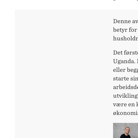
Denne av
betyr for
husholdni
Det først
Uganda. 
eller beg
starte si
arbeidsde
utvikling
være en 
økonomis