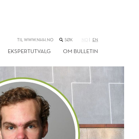
SØK
TIL WWW.NHH.NO
NO
EN
I
NETTSTEDET
EKSPERTUTVALG
OM BULLETIN