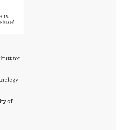
H 15.
s-based
tutt for
hnology
ty of