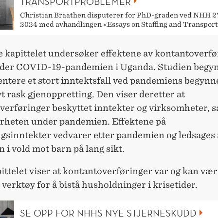
TRANSPORTPROBLEMER
Christian Braathen disputerer for PhD-graden ved NHH 2
2024 med avhandlingen «Essays on Staffing and Transport
e kapittelet undersøker effektene av kontantoverfø
nder COVID-19-pandemien i Uganda. Studien begy
ntere et stort inntektsfall ved pandemiens begynne
vt rask gjenoppretting. Den viser deretter at
verføringer beskyttet inntekter og virksomheter, 
rheten under pandemien. Effektene på
ngsinntekter vedvarer etter pandemien og ledsages 
 i vold mot barn på lang sikt.
ittelet viser at kontantoverføringer var og kan vær
 verktøy for å bistå husholdninger i krisetider.
SE OPP FOR NHHS NYE STJERNESKUDD