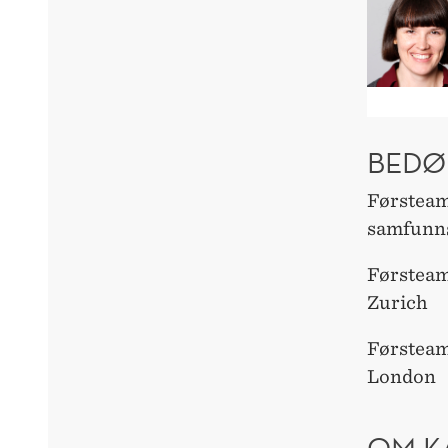
BEDØ
Førsteama
samfunn
Førsteam
Zurich
Førsteam
London
OM K