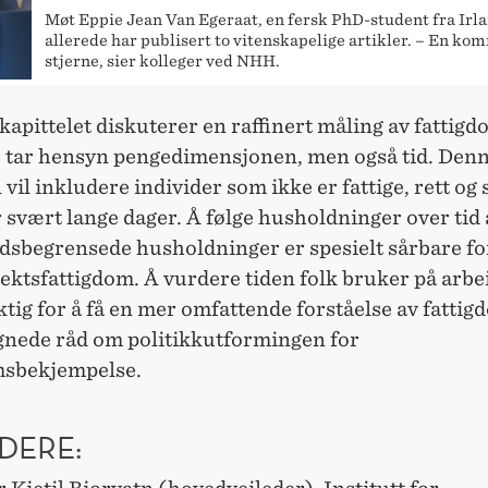
Møt Eppie Jean Van Egeraat, en fersk PhD-student fra Irl
allerede har publisert to vitenskapelige artikler. – En k
stjerne, sier kolleger ved NHH.
 kapittelet diskuterer en raffinert måling av fattig
e tar hensyn pengedimensjonen, men også tid. Den
vil inkludere individer som ikke er fattige, rett og s
 svært lange dager. Å følge husholdninger over tid
tidsbegrensede husholdninger er spesielt sårbare for
tektsfattigdom. Å vurdere tiden folk bruker på arbe
ktig for å få en mer omfattende forståelse av fattig
egnede råd om politikkutformingen for
msbekjempelse.
DERE: