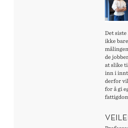
Det siste
ikke bar
målingen 
de jobber
at slike 
inn i inn
derfor vi
for å gi 
fattigdo
VEILE