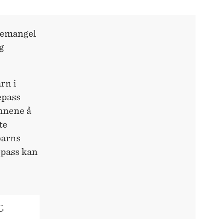
gemangel
g
rn i
epass
innene å
te
barns
epass kan
G