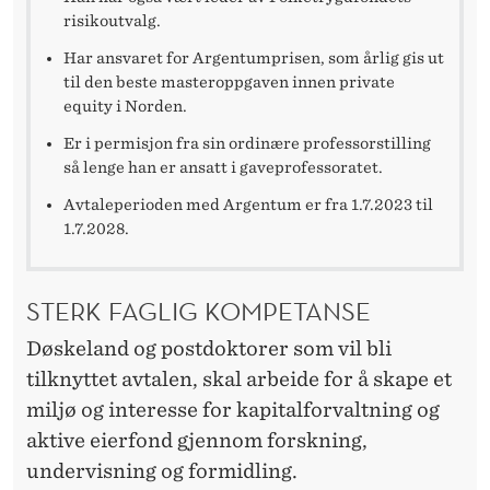
I
risikoutvalg.
N
Har ansvaret for Argentumprisen, som årlig gis ut
G
til den beste masteroppgaven innen private
equity i Norden.
Er i permisjon fra sin ordinære professorstilling
så lenge han er ansatt i gaveprofessoratet.
Avtaleperioden med Argentum er fra 1.7.2023 til
1.7.2028.
STERK FAGLIG KOMPETANSE
Døskeland og postdoktorer som vil bli
tilknyttet avtalen, skal arbeide for å skape et
miljø og interesse for kapitalforvaltning og
aktive eierfond gjennom forskning,
undervisning og formidling.