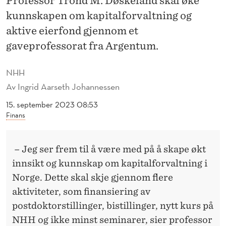
Professor Trond M. Døskeland skal øke
T
kunnskapen om kapitalforvaltning og
S
aktive eierfond gjennom et
I
gaveprofessorat fra Argentum.
N
NHH
G
Av
Ingrid Aarseth Johannessen
E
15. september 2023 08:53
N
Finans
P
– Jeg ser frem til å være med på å skape økt
Å
innsikt og kunnskap om kapitalforvaltning i
K
Norge. Dette skal skje gjennom flere
A
aktiviteter, som finansiering av
postdoktorstillinger, bistillinger, nytt kurs på
P
NHH og ikke minst seminarer, sier professor