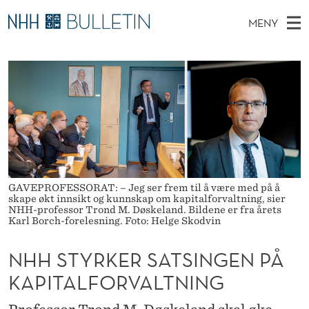
N
MENY
H
H
NO
EN
TIL WWW.NHH.NO
S
H
O
Ø
K
Stipendiater og nye forskerprofiler
V
I
S
N
E
Disputaser
E
T
T
T
D
Ekspertutvalg
S
Y
T
M
E
Om Bulletin
D
R
E
E
T
N
K
GAVEPROFESSORAT: – Jeg ser frem til å være med på å
skape økt innsikt og kunnskap om kapitalforvaltning, sier
Y
E
NHH-professor Trond M. Døskeland. Bildene er fra årets
Karl Borch-forelesning. Foto: Helge Skodvin
R
NHH STYRKER SATSINGEN PÅ
S
KAPITALFORVALTNING
A