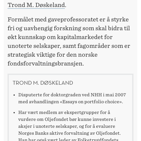
I
Trond M. Døskeland
.
T
Formålet med gaveprofessoratet er å styrke
A
fri og uavhengig forskning som skal bidra til
L
økt kunnskap om kapitalmarkedet for
unoterte selskaper, samt fagområder som er
F
strategisk viktige for den norske
O
fondsforvaltningsbransjen.
R
V
TROND M. DØSKELAND
A
Disputerte for doktorgraden ved NHH i mai 2007
med avhandlingen «Essays on portfolio choice».
L
Har vært medlem av ekspertgrupper for å
T
vurdere om Oljefondet bør kunne investere i
aksjer i unoterte selskaper, og for å evaluere
N
Norges Banks aktive forvaltning av Oljefondet.
Han har også vært leder av Folketrygdfondets