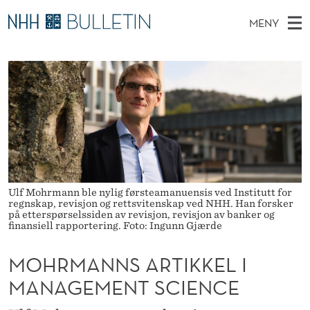
M
MENY
O
H
NO
EN
TIL WWW.NHH.NO
S
H
O
Ø
K
Stipendiater og nye forskerprofiler
V
I
R
N
E
Disputaser
E
M
T
T
D
Ekspertutvalg
S
A
T
M
E
Om Bulletin
D
N
E
E
T
N
N
Ulf Mohrmann ble nylig førsteamanuensis ved Institutt for
Y
regnskap, revisjon og rettsvitenskap ved NHH. Han forsker
S
på etterspørselssiden av revisjon, revisjon av banker og
finansiell rapportering. Foto: Ingunn Gjærde
A
MOHRMANNS ARTIKKEL I
R
MANAGEMENT SCIENCE
T