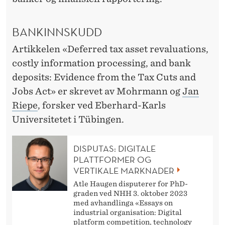
M
E
BANKINNSKUDD
N
Artikkelen «Deferred tax asset revaluations,
T
costly information processing, and bank
S
deposits: Evidence from the Tax Cuts and
Jobs Act» er skrevet av Mohrmann og
Jan
C
Riepe
, forsker ved Eberhard-Karls
I
Universitetet i Tübingen.
E
DISPUTAS: DIGITALE
N
PLATTFORMER OG
C
VERTIKALE MARKNADER
Atle Haugen disputerer for PhD-
E
graden ved NHH 3. oktober 2023
med avhandlinga «Essays on
industrial organisation: Digital
platform competition, technology