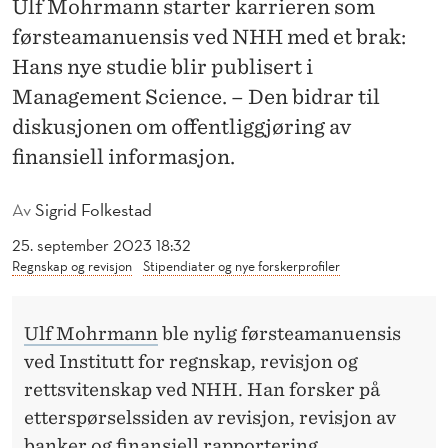
Ulf Mohrmann starter karrieren som
I
førsteamanuensis ved NHH med et brak:
K
Hans nye studie blir publisert i
K
Management Science. – Den bidrar til
E
diskusjonen om offentliggjøring av
L
finansiell informasjon.
I
Av
Sigrid Folkestad
M
25. september 2023 18:32
A
Regnskap og revisjon
Stipendiater og nye forskerprofiler
N
Ulf Mohrmann
ble nylig førsteamanuensis
A
ved Institutt for regnskap, revisjon og
G
rettsvitenskap ved NHH. Han forsker på
E
etterspørselssiden av revisjon, revisjon av
banker og finansiell rapportering.